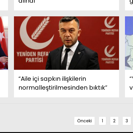
alındı
g
“Aile içi sapkın ilişkilerin
“
normalleştirilmesinden bıktık”
v
Önceki
1
2
3