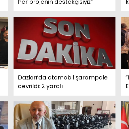
her projenin destekçisiyiz”
k
Dazkırı’da otomobil şarampole
“
devrildi: 2 yaralı
E