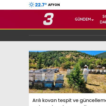
22.7
°
AFYON
S
GÜNDEM
DA
Arılı kovan tespit ve güncellem