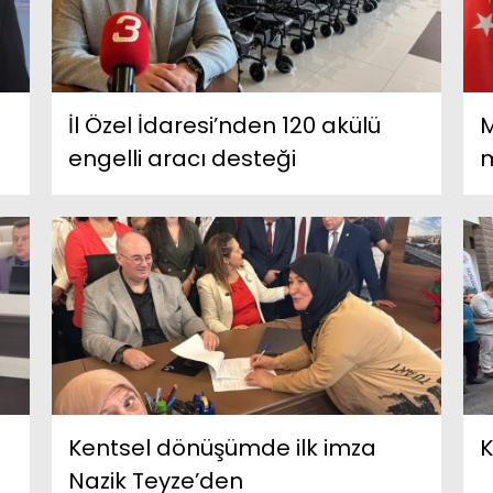
İl Özel İdaresi’nden 120 akülü
M
engelli aracı desteği
m
Kentsel dönüşümde ilk imza
K
Nazik Teyze’den