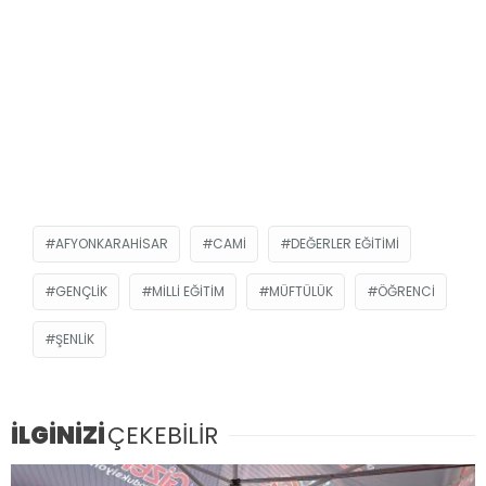
AFYONKARAHISAR
CAMI
DEĞERLER EĞITIMI
GENÇLIK
MILLI EĞITIM
MÜFTÜLÜK
ÖĞRENCI
ŞENLIK
İLGİNİZİ
ÇEKEBİLİR