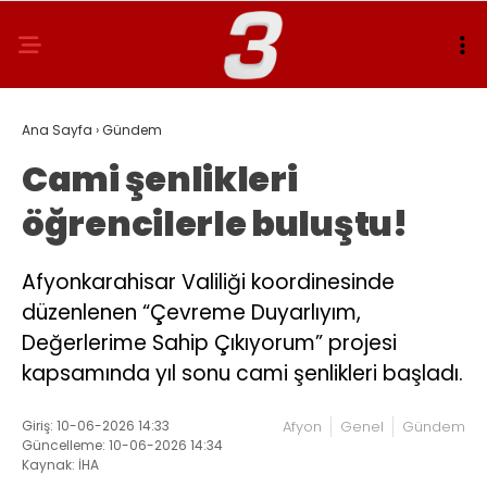
Ana Sayfa
›
Gündem
Cami şenlikleri
öğrencilerle buluştu!
Afyonkarahisar Valiliği koordinesinde
düzenlenen “Çevreme Duyarlıyım,
Değerlerime Sahip Çıkıyorum” projesi
kapsamında yıl sonu cami şenlikleri başladı.
Giriş: 10-06-2026 14:33
Afyon
Genel
Gündem
Güncelleme: 10-06-2026 14:34
Kaynak: İHA