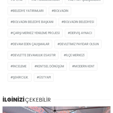
BELEDIYE YATIRIMLARI
BOLVADIN
BOLVADIN BELEDIYE BAŞKANI
BOLVADIN BELEDIYESI
ÇARŞI MERKEZ YENILEME PROJESI
DERVIŞ AYNACI
DEVAM EDEN ÇALIŞMALAR
DEVLETIMIZ PAYIDAR OLSUN
DEVLETTE DEVAMLILIK ESASTIR
İLÇE MERKEZI
INCELEME
KENTSEL DÖNÜŞÜM
MODERN KENT
ŞEHIRCILIK.
ÜSTYAPI
İLGİNİZİ
ÇEKEBİLİR