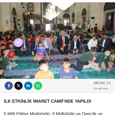
ABONE OL
İLK ETKİNLİK İMARET CAMİİ’NDE YAPILDI
İl Milli Eğitim Müdürlüğü, İl Müftülüğü ve Gençlik ve