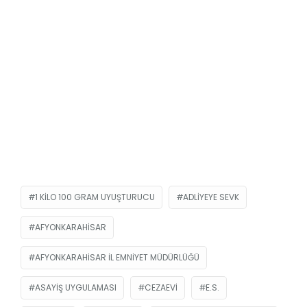
1 KILO 100 GRAM UYUŞTURUCU
ADLIYEYE SEVK
AFYONKARAHISAR
AFYONKARAHISAR İL EMNIYET MÜDÜRLÜĞÜ
ASAYIŞ UYGULAMASI
CEZAEVI
E.S.