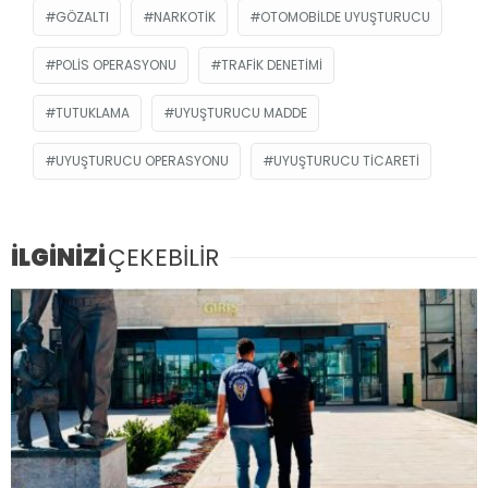
GÖZALTI
NARKOTIK
OTOMOBILDE UYUŞTURUCU
POLIS OPERASYONU
TRAFIK DENETIMI
TUTUKLAMA
UYUŞTURUCU MADDE
UYUŞTURUCU OPERASYONU
UYUŞTURUCU TICARETI
İLGİNİZİ
ÇEKEBİLİR