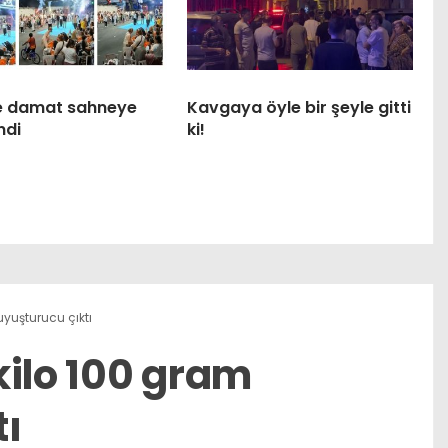
ile damat sahneye
Kavgaya öyle bir şeyle gitti
ndi
ki!
yuşturucu çıktı
kilo 100 gram
tı