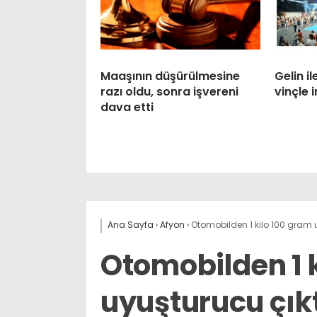
Maaşının düşürülmesine
Gelin 
razı oldu, sonra işvereni
vinçle i
dava etti
Ana Sayfa
›
Afyon
›
Otomobilden 1 kilo 100 gram u
Otomobilden 1 
uyuşturucu çık