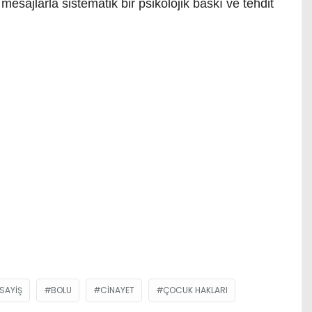
mesajlarla sistematik bir psikolojik baskı ve tehdit
SAYIŞ
BOLU
CINAYET
ÇOCUK HAKLARI