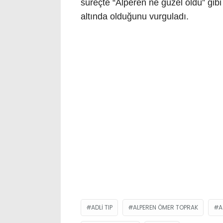
süreçte “Alperen ne güzel öldü” gibi 
altında olduğunu vurguladı.
ADLI TIP
ALPEREN ÖMER TOPRAK
A