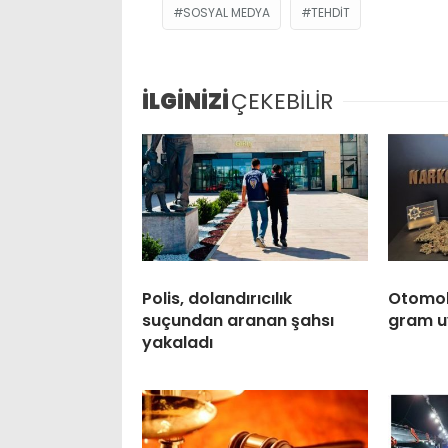
SOSYAL MEDYA
TEHDIT
İLGİNİZİ
ÇEKEBİLİR
Polis, dolandırıcılık
Otomobi
suçundan aranan şahsı
gram u
yakaladı