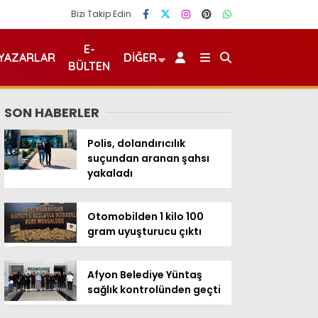
Bizi Takip Edin
E-
YAZARLAR
DIĞER
BÜLTEN
SON HABERLER
Polis, dolandırıcılık
suçundan aranan şahsı
yakaladı
Otomobilden 1 kilo 100
gram uyuşturucu çıktı
Afyon Belediye Yüntaş
sağlık kontrolünden geçti