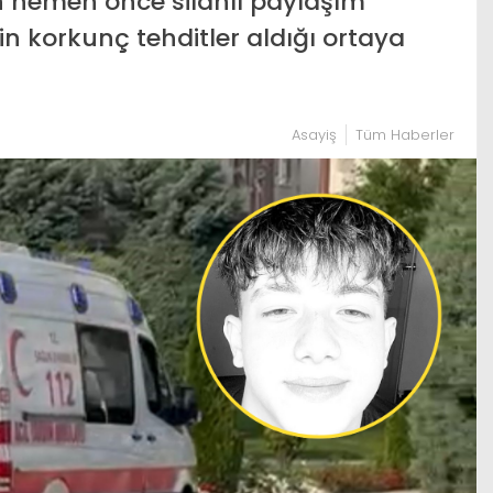
n hemen önce silahlı paylaşım
in korkunç tehditler aldığı ortaya
Asayiş
Tüm Haberler