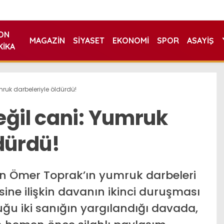
ON
MAGAZIN
SIYASET
EKONOMI
SPOR
ASAYIŞ
KIKA
ruk darbeleriyle öldürdü!
eğil cani: Yumruk
dürdü!
en Ömer Toprak’ın yumruk darbeleri
ne ilişkin davanın ikinci duruşması
duğu iki sanığın yargılandığı davada,