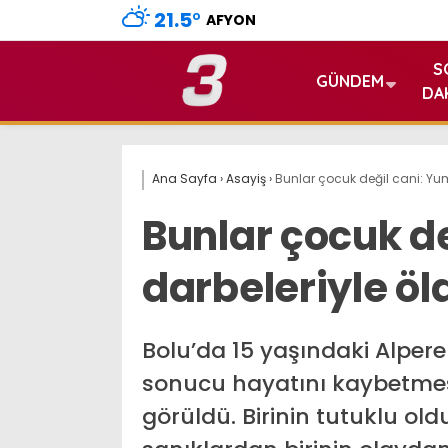
21.5
°
AFYON
S
GÜNDEM
DA
Ana Sayfa
›
Asayiş
›
Bunlar çocuk değil cani: Yum
Bunlar çocuk d
darbeleriyle öl
Bolu’da 15 yaşındaki Alper
sonucu hayatını kaybetmesi
görüldü. Birinin tutuklu ol