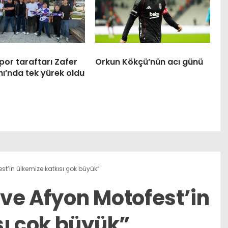
or taraftarı Zafer
Orkun Kökçü’nün acı günü
ı’nda tek yürek oldu
st’in ülkemize katkısı çok büyük”
ve Afyon Motofest’in
sı çok büyük”