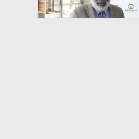
Türkiye’nin uluslararası alanda en i
biri olan Dünya Motokros Şampiyona