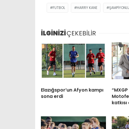
FUTBOL
HARRY KANE
ŞAMPIYONL
İLGİNİZİ
ÇEKEBİLİR
Elazığspor’un Afyon kampı
“MXGP 
sona erdi
Motofes
katkısı