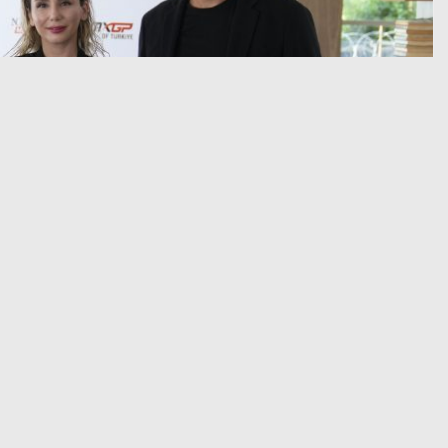
ABONE OL
stikrarlı şekilde düzenlenen organizasyonlarından
sı (MXGP) Türkiye, bu yıl 9. kez