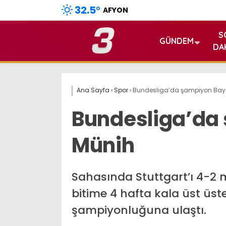
32.5
°
AFYON
S
GÜNDEM
DA
Ana Sayfa
›
Spor
›
Bundesliga’da şampiyon Bay
Bundesliga’da
Münih
Sahasında Stuttgart’ı 4-2 
bitime 4 hafta kala üst üst
şampiyonluğuna ulaştı.