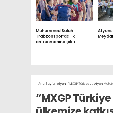
Muhammed Salah
Afyonsp
Trabzonspor’da ilk
Meydan
antrenmanına çıktı
Ana Sayfa
›
Afyon
›
“MXGP Türkiye ve Afyon Motofe
“MXGP Türkiye 
ülkemize katkı