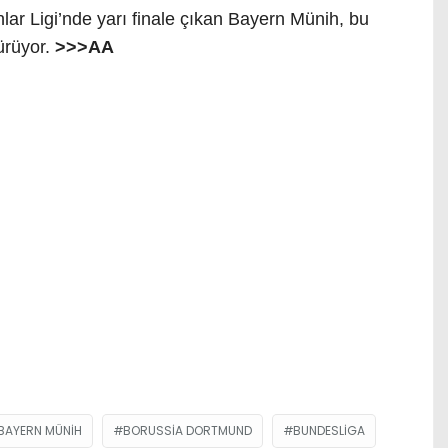
 Ligi’nde yarı finale çıkan Bayern Münih, bu
ürüyor.
>>>AA
BAYERN MÜNIH
BORUSSIA DORTMUND
BUNDESLIGA