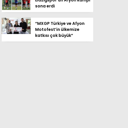
Elazığspor’un Afyon kampı
sona erdi
“MXGP Türkiye ve Afyon
Motofest’in ülkemize
katkısı çok büyük”