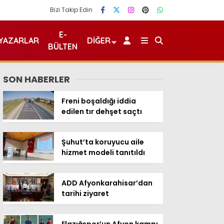
Bizi Takip Edin
E-
YAZARLAR
DIĞER
BÜLTEN
SON HABERLER
Freni boşaldığı iddia
edilen tır dehşet saçtı
Şuhut’ta koruyucu aile
hizmet modeli tanıtıldı
ADD Afyonkarahisar’dan
tarihi ziyaret