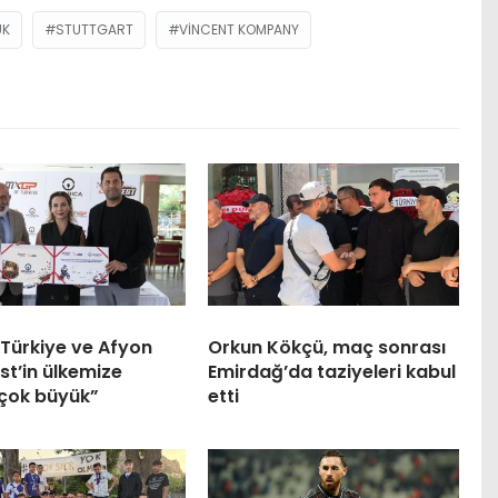
UK
STUTTGART
VINCENT KOMPANY
Türkiye ve Afyon
Orkun Kökçü, maç sonrası
t’in ülkemize
Emirdağ’da taziyeleri kabul
 çok büyük”
etti