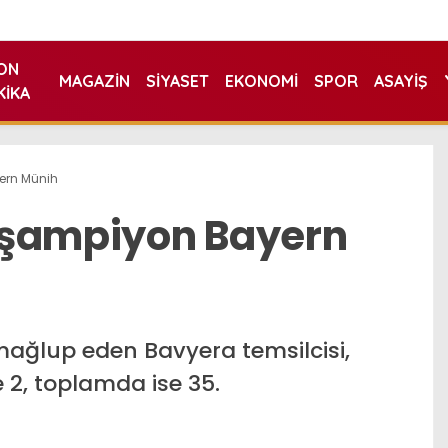
ON
MAGAZIN
SIYASET
EKONOMI
SPOR
ASAYIŞ
KIKA
ern Münih
 şampiyon Bayern
mağlup eden Bavyera temsilcisi,
e 2, toplamda ise 35.