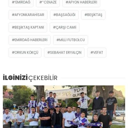
‘EMIRDAĞ
’’CENAZE
AFYON HABERLERI
AFYONKARAHISAR
BAŞSAĞLIĞI
BEŞIKTAŞ
BEŞIKTAŞ KAPTANI
ÇARŞI CAMII
EMIRDAĞ HABERLERI
MILLI FUTBOLCU
ORKUN KÖKÇÜ
SEBAHAT ERYALÇIN
VEFAT
İLGİNİZİ
ÇEKEBİLİR