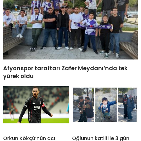
Afyonspor taraftarı Zafer Meydanı’nda tek
yürek oldu
Orkun Kökçü’nün acı
Oğlunun katili ile 3 gün