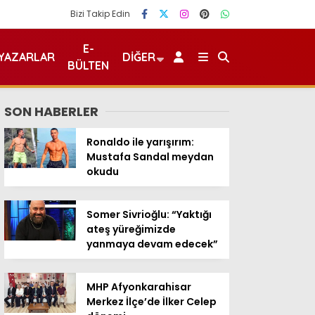
Bizi Takip Edin
E-
YAZARLAR
DIĞER
BÜLTEN
SON HABERLER
Ronaldo ile yarışırım:
Mustafa Sandal meydan
okudu
Somer Sivrioğlu: “Yaktığı
ateş yüreğimizde
yanmaya devam edecek”
MHP Afyonkarahisar
Merkez İlçe’de İlker Celep