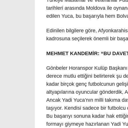
Türkiye Masterlar ve Veteranlar Fu
tarihleri arasında Moldova ile oynan
edilen Yuca, bu başarıyla hem Bolva
Edinilen bilgilere göre, Afyonkarahis
kadrosuna seçilerek önemli bir başar
MEHMET KANDEMİR: “BU DAVET 
Gönbeler Horanspor Kulüp Başkanı M
derece mutlu ettiğini belirterek ş
kadar birçok genç futbolcunun geliş
altyapılarına oyuncular gönderdik, 
Ancak Yadi Yuca’nın milli takıma da
taşıyor. Kendisi sadece bir futbolcu
Bu başarıyı sonuna kadar hak ettiğin
formayı giymeye hazırlanan Yadi Yuca