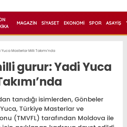
ON
MAGAZIN
SIYASET
EKONOMI
SPOR
ASAYIŞ
KIKA
i Yuca Masterlar Milli Takımı’nda
lli gurur: Yadi Yuca
 Takımı’nda
an tanıdığı isimlerden, Gönbeler
Yuca, Türkiye Masterlar ve
yonu (TMVFL) tarafından Moldova ile