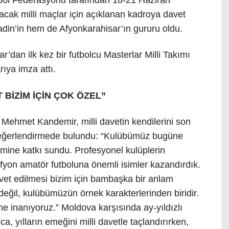
tbol Federasyonu tarafından 18-21 Haziran
acak milli maçlar için açıklanan kadroya davet
din’in hem de Afyonkarahisar’ın gururu oldu.
ar’dan ilk kez bir futbolcu Masterlar Milli Takımı
ıya imza attı.
BİZİM İÇİN ÇOK ÖZEL”
ehmet Kandemir, milli davetin kendilerini son
u değerlendirmede bulundu: “Kulübümüz bugüne
imine katkı sundu. Profesyonel kulüplerin
Afyon amatör futboluna önemli isimler kazandırdık.
vet edilmesi bizim için bambaşka bir anlam
 değil, kulübümüzün örnek karakterlerinden biridir.
e inanıyoruz.” Moldova karşısında ay-yıldızlı
, yılların emeğini milli davetle taçlandırırken,