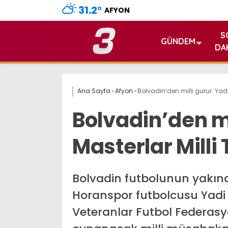
31.2
°
AFYON
S
GÜNDEM
DA
Ana Sayfa
›
Afyon
›
Bolvadin’den milli gurur: Yad
Bolvadin’den mi
Masterlar Milli
Bolvadin futbolunun yakınd
Horanspor futbolcusu Yadi 
Veteranlar Futbol Federas