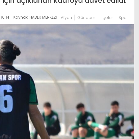
çin açıklanan kadroya davet edildi.
16:14
Kaynak: HABER MERKEZI
Afyon
Gündem
İlçeler
Spor