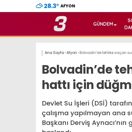
28.3
°
AFYON
S
GÜNDEM
DA
Ana Sayfa
›
Afyon
›
Bolvadin’de tehlike saçan su
Bolvadin’de te
hattı için düğm
Devlet Su İşleri (DSİ) taraf
çalışma yapılmayan ana su
Başkanı Derviş Aynacı’nın 