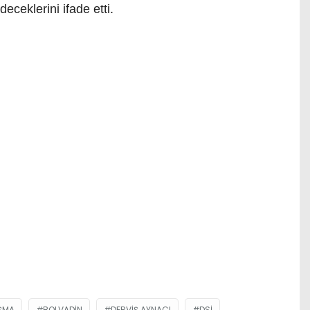
eceklerini ifade etti.
ŞMA
BOLVADIN
DERVIŞ AYNACI
DSİ