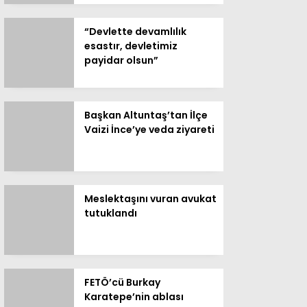
“Devlette devamlılık
esastır, devletimiz
payidar olsun”
Başkan Altuntaş’tan İlçe
Vaizi İnce’ye veda ziyareti
Meslektaşını vuran avukat
tutuklandı
FETÖ’cü Burkay
Karatepe’nin ablası
gözaltına alındı