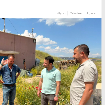
Afyon
Gündem
İlçeler