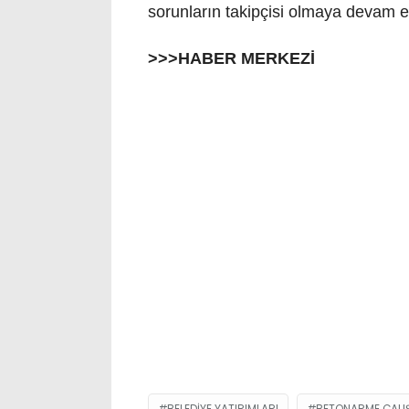
sorunların takipçisi olmaya devam ed
>>>HABER MERKEZİ
BELEDIYE YATIRIMLARI
BETONARME ÇALI