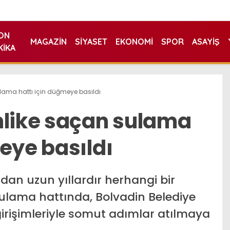
ON
MAGAZIN
SIYASET
EKONOMI
SPOR
ASAYIŞ
KIKA
lama hattı için düğmeye basıldı
hlike saçan sulama
eye basıldı
ından uzun yıllardır herhangi bir
lama hattında, Bolvadin Belediye
girişimleriyle somut adımlar atılmaya