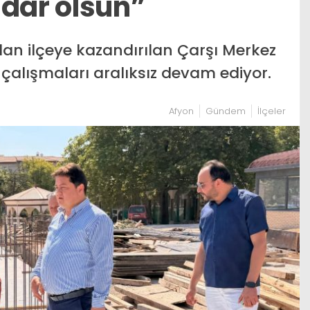
idar olsun”
dan ilçeye kazandırılan Çarşı Merkez
 çalışmaları aralıksız devam ediyor.
Afyon
Gündem
İlçeler