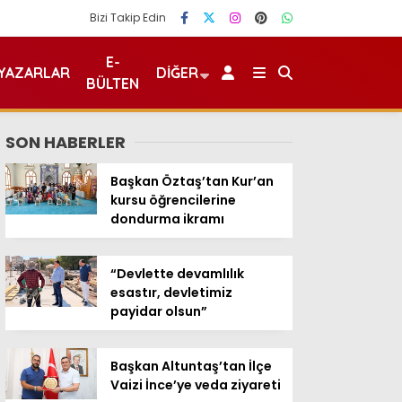
Bizi Takip Edin
E-
YAZARLAR
DIĞER
BÜLTEN
SON HABERLER
Başkan Öztaş’tan Kur’an
kursu öğrencilerine
dondurma ikramı
“Devlette devamlılık
esastır, devletimiz
payidar olsun”
Başkan Altuntaş’tan İlçe
Vaizi İnce’ye veda ziyareti