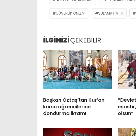
GÜVENLIK ÖNLEMI
SULAMA HATTI
İLGİNİZİ
ÇEKEBİLİR
Başkan Öztaş’tan Kur’an
“Devlet
kursu öğrencilerine
esastır
dondurma ikramı
olsun”