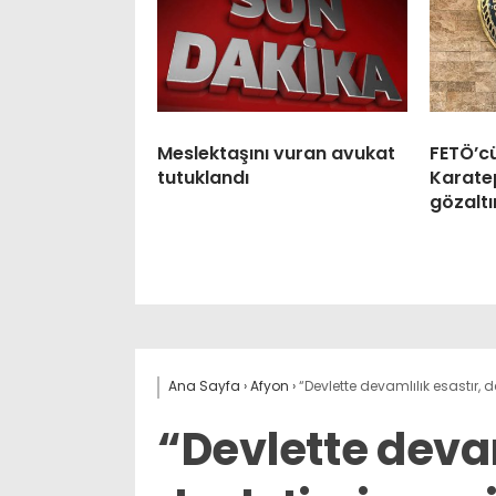
Meslektaşını vuran avukat
FETÖ’c
tutuklandı
Karatep
gözaltı
Ana Sayfa
›
Afyon
›
“Devlette devamlılık esastır, 
“Devlette devam