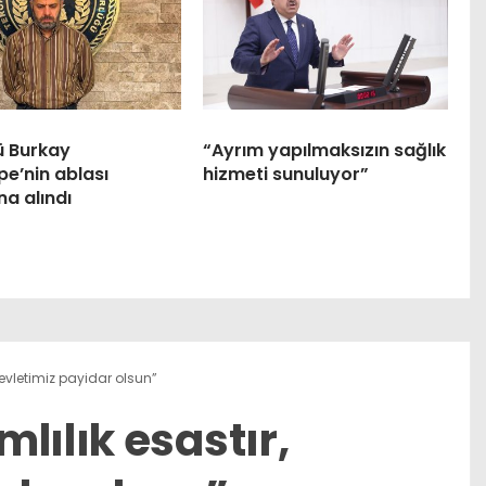
ü Burkay
“Ayrım yapılmaksızın sağlık
e’nin ablası
hizmeti sunuluyor”
na alındı
devletimiz payidar olsun”
lılık esastır,