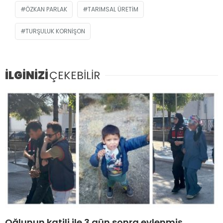
ÖZKAN PARLAK
TARIMSAL ÜRETIM
TURŞULUK KORNIŞON
İLGİNİZİ
ÇEKEBİLİR
Oğlunun katili ile 3 gün sonra evlenmiş