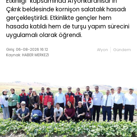
Etkinliği” kapsamında Afyonkarahisar’ın
Çıkrık beldesinde kornişon salatalık hasadı
gerçekleştirildi. Etkinlikte gençler hem
hasada katıldı hem de turşu yapım sürecini
uygulamalı olarak öğrendi.
Giriş: 06-08-2026 16:12
Afyon
Gündem
Kaynak: HABER MERKEZI