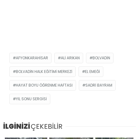
AFYONKARAHISAR
ALI ARIKAN
BOLVADIN
BOLVADIN HALK EĞITIMI MERKEZI
EL EMEĞI
HAYAT BOYU ÖĞRENME HAFTASI
SADRI BAYRAM
YIL SONU SERGISI
İLGİNİZİ
ÇEKEBİLİR