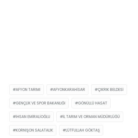
AFYON TARIMI
AFYONKARAHISAR
ÇIKRIK BELDESI
GENÇLIK VE SPOR BAKANLIĞI
GÖNÜLLÜ HASAT
İHSAN EMIRALIOĞLU
IL TARIM VE ORMAN MÜDÜRLÜĞÜ
KORNIŞON SALATALIK
LÜTFULLAH GÖKTAŞ