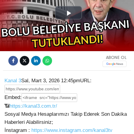
Play
Video
ABONE OL
Kanal 3
Sal, Mart 3, 2026 12:45pm
URL:
Embed:
📶
https://kanal3.com.tr/
Sosyal Medya Hesaplarımızı Takip Ederek Son Dakika
Haberleri Alabilirsiniz;
İnstagram :
https://www.instagram.com/kanal3tv