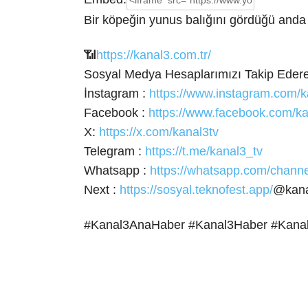
Bir köpeğin yunus balığını gördüğü anda 
📶
https://kanal3.com.tr/
Sosyal Medya Hesaplarımızı Takip Eder
İnstagram :
https://www.instagram.com/k
Facebook :
https://www.facebook.com/ka
X:
https://x.com/kanal3tv
Telegram :
https://t.me/kanal3_tv
Whatsapp :
https://whatsapp.com/cha
Next :
https://sosyal.teknofest.app/
@kana
#Kanal3AnaHaber #Kanal3Haber #Kana