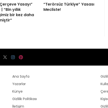
“Çerçeve Yasayı”
“Terörsüz Türkiye” Yasası
| “Bin yıllık
Mecliste!
ğimiz bir kez daha
miştir”
Ana Sayfa
Gizli
Yazarlar
Kull
Künye
Çere
Gizlilik Politikası
Kişi
İletişim
Gizli