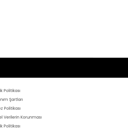
lik Politikası
anım Şartları
z Politikası
sel Verilerin Korunması
lik Politikası