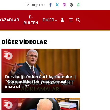
Bizi Takip Edin
E-
YAZARLAR
DIĞER
BÜLTEN
DİĞER VİDEOLAR
Dervişoğlu’ndan Sert Açıklamalar! |
“Görmedikleri bir yasaya nasıl
imza atılır?”