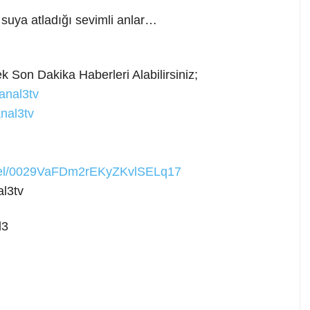
suya atladığı sevimli anlar…
ek Son Dakika
Haberleri Alabilirsiniz;
anal3tv
nal3tv
nnel/0029VaFDm2rEKyZKvlSELq17
l3tv
l3