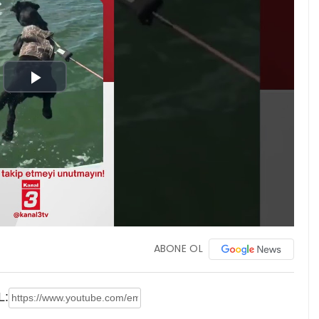
Play
Video
ABONE OL
L: