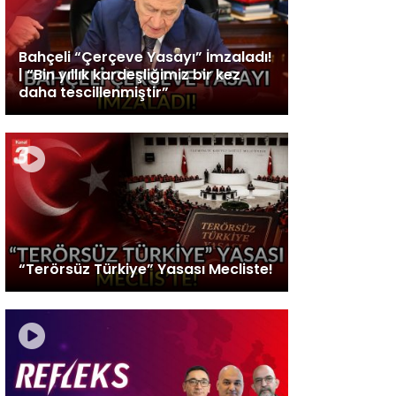
Bahçeli “Çerçeve Yasayı” İmzaladı!
| “Bin yıllık kardeşliğimiz bir kez
daha tescillenmiştir”
“Terörsüz Türkiye” Yasası Mecliste!