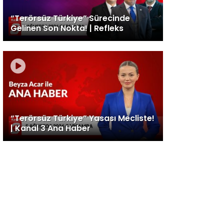
“Terörsüz Türkiye” Sürecinde
Gelinen Son Nokta! | Refleks
“Terörsüz Türkiye” Yasası Mecliste!
| Kanal 3 Ana Haber