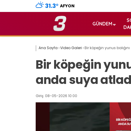
31.3
°
AFYON
S
GÜNDEM
DA
Ana Sayfa
›
Video Galeri
›
Bir köpeğin yunus balığın
Bir köpeğin yun
anda suya atlad
Giriş: 08-05-2026 10:00