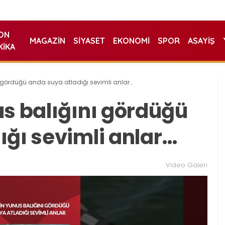
ON
MAGAZIN
SIYASET
EKONOMI
SPOR
ASAYIŞ
KIKA
ı gördüğü anda suya atladığı sevimli anlar…
us balığını gördüğü
ığı sevimli anlar…
Video Galeri