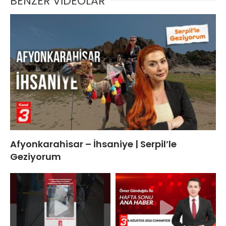
BENZER VİDEOLAR
Afyonkarahisar – İhsaniye | Serpil’le
Geziyorum