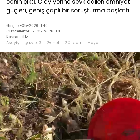
cenin çıktı. Olay yerine sevk edilen emniyet
güçleri, geniş çaplı bir soruşturma başlattı.
Giriş: 17-05-2026 11:40
Güncelleme: 17-05-2026 11:41
Kaynak: İHA
Asayiş
gazete3
Genel
Gündem
Hayat