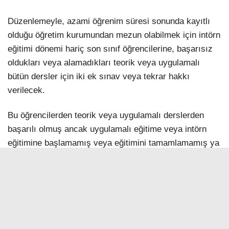
haddi esas alınacak.
Düzenlemeyle, azami öğrenim süresi sonunda kayıtlı
olduğu öğretim kurumundan mezun olabilmek için intörn
eğitimi dönemi hariç son sınıf öğrencilerine, başarısız
oldukları veya alamadıkları teorik veya uygulamalı
bütün dersler için iki ek sınav veya tekrar hakkı
verilecek.
Bu öğrencilerden teorik veya uygulamalı derslerden
başarılı olmuş ancak uygulamalı eğitime veya intörn
eğitimine başlamamış veya eğitimini tamamlamamış ya
da başarısız olanlara, uygulamalı veya intörn
eğitimlerini tamamlama imkanı tanınacak. Azami
öğrenim süresini dolduran ara sınıf öğrencilerine ek
sınav hakkı verilmeyecek.