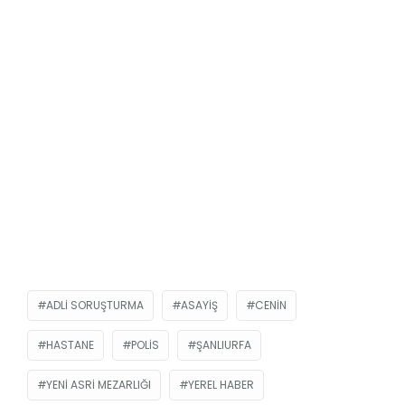
ADLI SORUŞTURMA
ASAYIŞ
CENIN
HASTANE
POLIS
ŞANLIURFA
YENI ASRI MEZARLIĞI
YEREL HABER