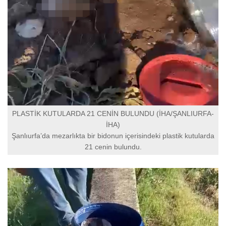
PLASTİK KUTULARDA 21 CENİN BULUNDU (İHA/ŞANLIURFA-
İHA)
Şanlıurfa’da mezarlıkta bir bidonun içerisindeki plastik kutularda
21 cenin bulundu.