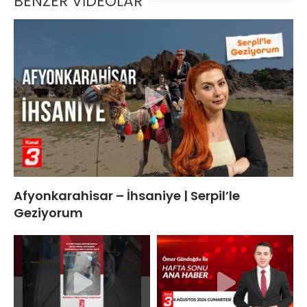
BENZER VİDEOLAR
Afyonkarahisar – İhsaniye | Serpil’le
Geziyorum