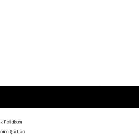
lik Politikası
anım Şartları