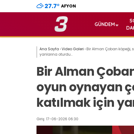
27.7
°
AFYON
S
GÜNDEM
DA
Ana Sayfa
›
Video Galeri
›
Bir Alman Çoban köpeği, 
yanlarına oturdu…
Bir Alman Çoban
oyun oynayan ç
katılmak için y
Giriş: 17-06-2026 06:30