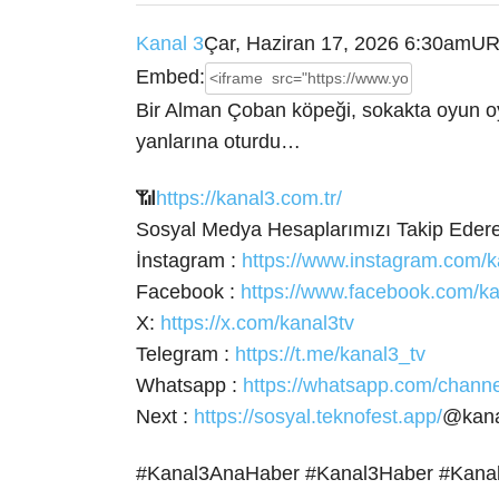
Kanal 3
Çar, Haziran 17, 2026 6:30am
UR
Embed:
Bir Alman Çoban köpeği, sokakta oyun oy
yanlarına oturdu…
📶
https://kanal3.com.tr/
Sosyal Medya Hesaplarımızı Takip
Edere
İnstagram :
https://www.instagram.com/k
Facebook :
https://www.facebook.com/ka
X:
https://x.com/kanal3tv
Telegram :
https://t.me/kanal3_tv
Whatsapp :
https://whatsapp.com/cha
Next :
https://sosyal.teknofest.app/
@kana
#Kanal3AnaHaber #Kanal3Haber #Kana