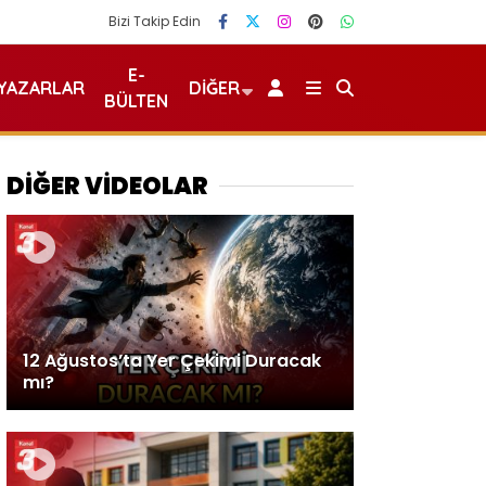
Bizi Takip Edin
E-
YAZARLAR
DIĞER
BÜLTEN
DİĞER VİDEOLAR
12 Ağustos’ta Yer Çekimi Duracak
mı?