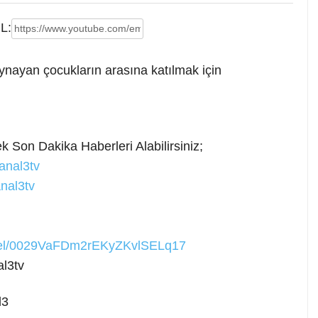
L:
nayan çocukların arasına katılmak için
k Son Dakika Haberleri Alabilirsiniz;
anal3tv
nal3tv
nnel/0029VaFDm2rEKyZKvlSELq17
l3tv
l3