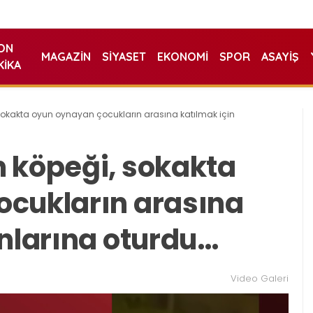
ON
MAGAZIN
SIYASET
EKONOMI
SPOR
ASAYIŞ
KIKA
sokakta oyun oynayan çocukların arasına katılmak için
 köpeği, sokakta
ocukların arasına
anlarına oturdu…
Video Galeri