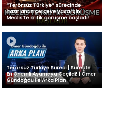
“Terörsüz Türkiye” sürecinde
hazırlanan çerçeve yasa için
Meclis’te kritik görüşme başladı!
Terörsüz Türkiye Süreci | Süreçte
En Önemli Aşamaya Geçildi! | Ömer
Gündoğdu İle Arka Plan