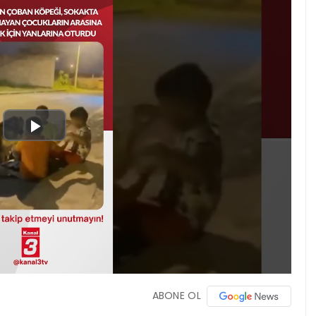
Play
Video
ABONE OL