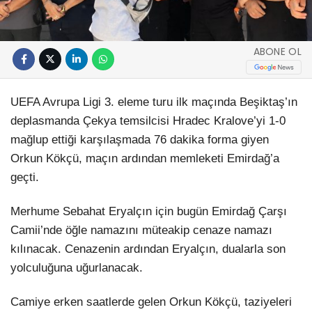
ABONE OL
UEFA Avrupa Ligi 3. eleme turu ilk maçında Beşiktaş’ın
deplasmanda Çekya temsilcisi Hradec Kralove’yi 1-0
mağlup ettiği karşılaşmada 76 dakika forma giyen
Orkun Kökçü, maçın ardından memleketi Emirdağ’a
geçti.
Merhume Sebahat Eryalçın için bugün Emirdağ Çarşı
Camii’nde öğle namazını müteakip cenaze namazı
kılınacak. Cenazenin ardından Eryalçın, dualarla son
yolculuğuna uğurlanacak.
Camiye erken saatlerde gelen Orkun Kökçü, taziyeleri