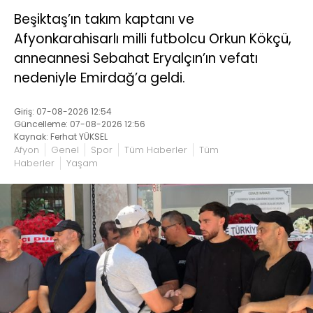
Beşiktaş’ın takım kaptanı ve
Afyonkarahisarlı milli futbolcu Orkun Kökçü,
anneannesi Sebahat Eryalçın’ın vefatı
nedeniyle Emirdağ’a geldi.
Giriş: 07-08-2026 12:54
Güncelleme: 07-08-2026 12:56
Kaynak: Ferhat YÜKSEL
Afyon
Genel
Spor
Tüm Haberler
Tüm
Haberler
Yaşam