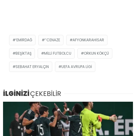
‘EMIRDAĞ
’’CENAZE
AFYONKARAHISAR
BEŞIKTAŞ
MILLI FUTBOLCU
ORKUN KÖKÇÜ
SEBAHAT ERYALÇIN
UEFA AVRUPA LIGI
İLGİNİZİ
ÇEKEBİLİR