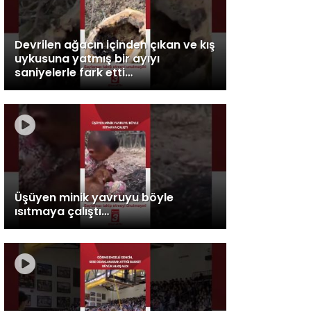
Devrilen ağacın içinden çıkan ve kış
uykusuna yatmış bir ayıyı
saniyelerle fark etti…
Üşüyen minik yavruyu böyle
ısıtmaya çalıştı…