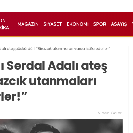
ON
MAGAZIN
SIYASET
EKONOMI
SPOR
ASAYIŞ
KIKA
lı ateş püskürdü! | “Birazcık utanmaları varsa istifa ederler!”
 Serdal Adalı ateş
azcık utanmaları
ler!”
Video Galeri