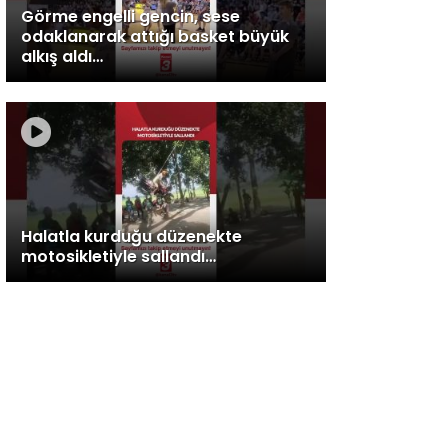
Görme engelli gencin, sese
odaklanarak attığı basket büyük
alkış aldı…
Halatla kurduğu düzenekte
motosikletiyle sallandı…