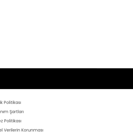
lik Politikası
anım Şartları
z Politikası
sel Verilerin Korunması