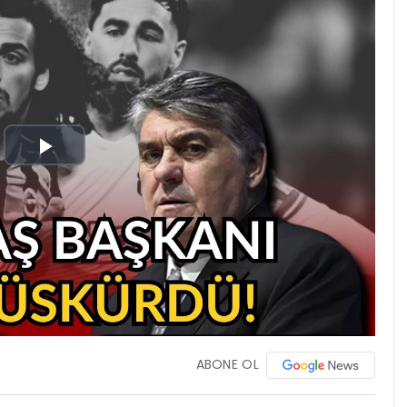
Play
Video
ABONE OL