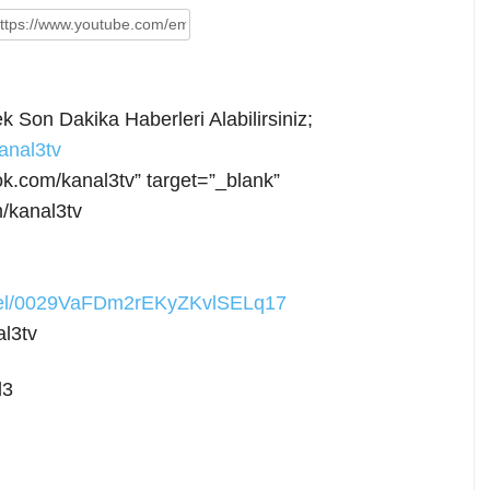
 Son Dakika Haberleri Alabilirsiniz;
anal3tv
ok.com/kanal3tv” target=”_blank”
/kanal3tv
nnel/0029VaFDm2rEKyZKvlSELq17
l3tv
l3