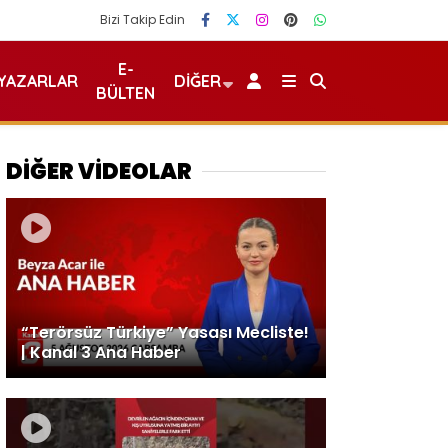
Bizi Takip Edin
E-
YAZARLAR
DIĞER
BÜLTEN
DİĞER VİDEOLAR
“Terörsüz Türkiye” Yasası Mecliste!
| Kanal 3 Ana Haber