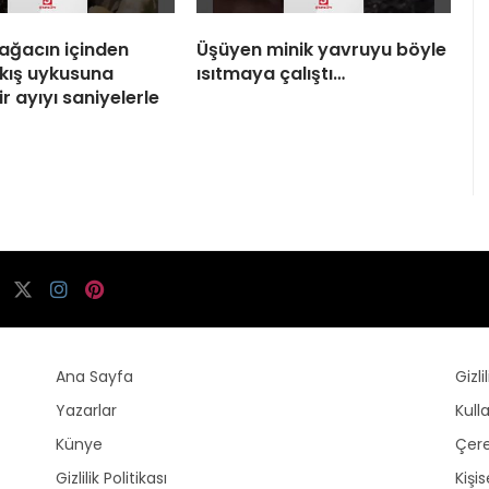
 ağacın içinden
Üşüyen minik yavruyu böyle
 kış uykusuna
ısıtmaya çalıştı…
r ayıyı saniyelerle
Ana Sayfa
Gizli
Yazarlar
Kull
Künye
Çere
Gizlilik Politikası
Kişi