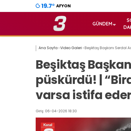
19.7
°
AFYON
S
GÜNDEM
DA
Ana Sayfa
›
Video Galeri
›
Beşiktaş Başkanı Serdal Ada
Beşiktaş Başkanı
püskürdü! | “Bir
varsa istifa eder
Giriş: 06-04-2026 18:30