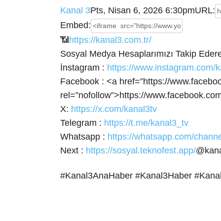
Kanal 3
Pts, Nisan 6, 2026 6:30pm
URL:
Embed:
📶
https://kanal3.com.tr/
Sosyal Medya Hesaplarımızı Takip Ederek
İnstagram :
https://www.instagram.com/k
Facebook : <a
href=”https://www.facebo
rel=”nofollow”>https://www.facebook.com
X:
https://x.com/kanal3tv
Telegram :
https://t.me/kanal3_tv
Whatsapp :
https://whatsapp.com/cha
Next :
https://sosyal.teknofest.app/
@kana
#Kanal3AnaHaber #Kanal3Haber #Kana