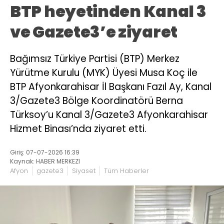
BTP heyetinden Kanal 3
ve Gazete3’e ziyaret
Bağımsız Türkiye Partisi (BTP) Merkez
Yürütme Kurulu (MYK) Üyesi Musa Koç ile
BTP Afyonkarahisar İl Başkanı Fazıl Ay, Kanal
3/Gazete3 Bölge Koordinatörü Berna
Türksoy’u Kanal 3/Gazete3 Afyonkarahisar
Hizmet Binası’nda ziyaret etti.
Giriş: 07-07-2026 16:39
Kaynak: HABER MERKEZI
Afyon
gazete3
Siyaset
Tüm Haberler