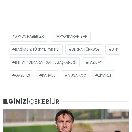
AFYON HABERLERI
AFYONKARAHISAR
BAĞIMSIZ TÜRKIYE PARTISI
BERNA TÜRKSOY
BTP
BTP AFYONKARAHISAR İL BAŞKANLIĞI
FAZIL AY
GAZETE3
KANAL 3
MUSA KOÇ
ZIYARET
İLGİNİZİ
ÇEKEBİLİR