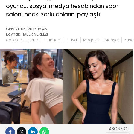
oyuncu, sosyal medya hesabından spor
salonundaki zorlu anlarını paylaştı.
Giriş: 21-05-2026 15:46
Kaynak: HABER MERKEZI
gazete3
Genel
Gündem
Hayat
Magazin
Manşet
Yaş
ABONE OL