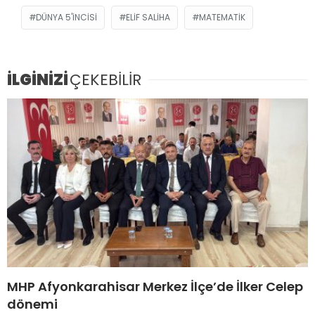
DÜNYA 5'INCISI
ELIF SALIHA
MATEMATIK
İLGİNİZİ
ÇEKEBİLİR
MHP Afyonkarahisar Merkez İlçe’de İlker Celep
dönemi