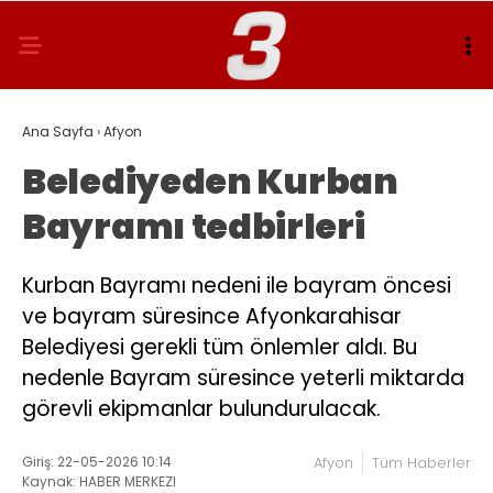
Ana Sayfa
›
Afyon
Belediyeden Kurban
Bayramı tedbirleri
Kurban Bayramı nedeni ile bayram öncesi
ve bayram süresince Afyonkarahisar
Belediyesi gerekli tüm önlemler aldı. Bu
nedenle Bayram süresince yeterli miktarda
görevli ekipmanlar bulundurulacak.
Giriş: 22-05-2026 10:14
Afyon
Tüm Haberler
Kaynak: HABER MERKEZI