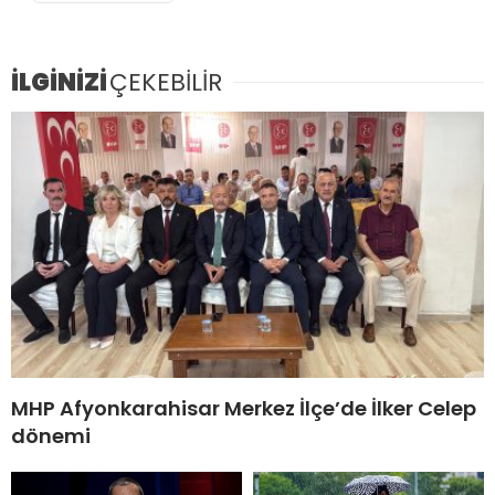
İLGİNİZİ
ÇEKEBİLİR
MHP Afyonkarahisar Merkez İlçe’de İlker Celep
dönemi