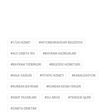
7/24 HIZMET
AFYONKARAHISAR BELEDIYESI
ALO ZABITA 153
BAYRAM HAZIRLIKLARI
BAYRAM TEDBIRLERI
BELEDIYE HIZMETLERI
HALK SAĞLIĞI
ITFAIYE HIZMETI
KANALIZASYON
KURBAN BAYRAMI
KURBAN KESIM YERLERI
SEMT PAZARLARI
SU ARIZA
TEMIZLIK IŞLERI
ZABITA DENETIMI