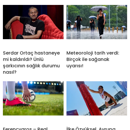
Serdar Ortaç hastaneye
Meteoroloji tarih verdi:
mi kaldırıldı? Ünlü
Birçok ile sağanak
şarkıcının sağlık durumu
uyarısı!
nasıl?
Ferencvaros – Real
İlke Özyüksel, Avrupa