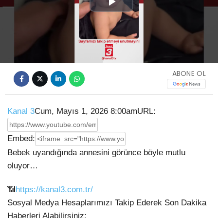
Play
Video
ABONE OL
Kanal 3
Cum, Mayıs 1, 2026 8:00am
URL:
Embed:
Bebek uyandığında annesini görünce böyle mutlu
oluyor…
📶
https://kanal3.com.tr/
Sosyal Medya Hesaplarımızı Takip Ederek Son Dakika
Haberleri Alabilirsiniz;