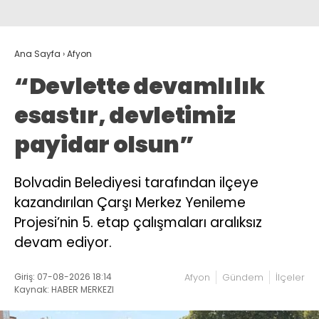
Ana Sayfa
›
Afyon
“Devlette devamlılık
esastır, devletimiz
payidar olsun”
Bolvadin Belediyesi tarafından ilçeye
kazandırılan Çarşı Merkez Yenileme
Projesi’nin 5. etap çalışmaları aralıksız
devam ediyor.
Giriş: 07-08-2026 18:14
Afyon
Gündem
İlçeler
Kaynak: HABER MERKEZI