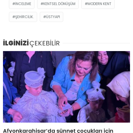
INCELEME
KENTSEL DÖNÜŞÜM
MODERN KENT
ŞEHIRCILIK.
ÜSTYAPI
İLGİNİZİ
ÇEKEBİLİR
Afyonkarahisar’da sünnet çocukları için