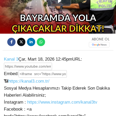
Play
Video
ABONE OL
Kanal 3
Çar, Mart 18, 2026 12:45pm
URL:
Embed:
📶
https://kanal3.com.tr/
Sosyal Medya Hesaplarımızı Takip Ederek Son Dakika
Haberleri Alabilirsiniz;
İnstagram :
https://www.instagram.com/kanal3tv
Facebook : <a