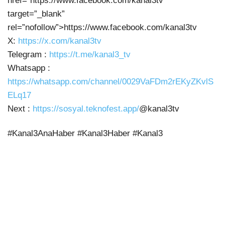
href=”https://www.facebook.com/kanal3tv”
target=”_blank”
rel=”nofollow”>https://www.facebook.com/kanal3tv
X:
https://x.com/kanal3tv
Telegram :
https://t.me/kanal3_tv
Whatsapp :
https://whatsapp.com/channel/0029VaFDm2rEKyZKvlS
ELq17
Next :
https://sosyal.teknofest.app/
@kanal3tv
#Kanal3AnaHaber #Kanal3Haber #Kanal3