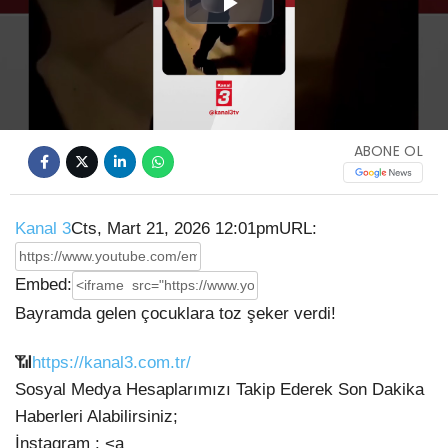
Play
Video
ABONE OL
Kanal 3
Cts, Mart 21, 2026 12:01pm
URL:
Embed:
Bayramda gelen çocuklara toz şeker verdi!
📶
https://kanal3.com.tr/
Sosyal Medya Hesaplarımızı Takip Ederek Son Dakika
Haberleri Alabilirsiniz;
İnstagram : <a