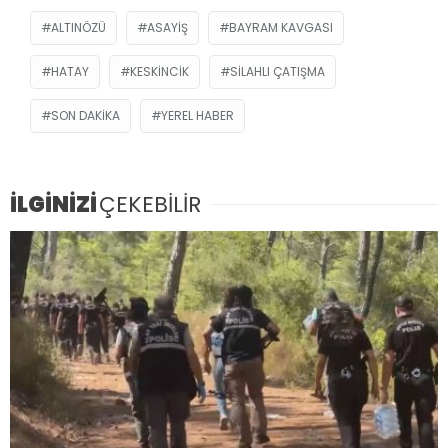
ALTINÖZÜ
ASAYIŞ
BAYRAM KAVGASI
HATAY
KESKINCIK
SILAHLI ÇATIŞMA
SON DAKIKA
YEREL HABER
İLGİNİZİ
ÇEKEBİLİR