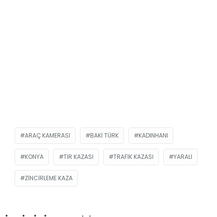
ARAÇ KAMERASI
BAKI TÜRK
KADINHANI
KONYA
TIR KAZASI
TRAFIK KAZASI
YARALI
ZINCIRLEME KAZA