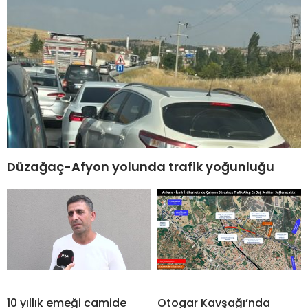
Düzağaç-Afyon yolunda trafik yoğunluğu
10 yıllık emeği camide
Otogar Kavşağı’nda