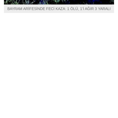
BAYRAM ARİFESİNDE FECİ KAZA: 1 ÖLÜ, 1’İ AĞIR 3 YARALI