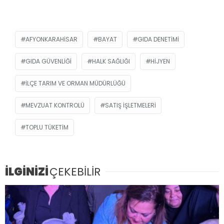
AFYONKARAHISAR
BAYAT
GIDA DENETIMI
GIDA GÜVENLIĞI
HALK SAĞLIĞI
HIJYEN
İLÇE TARIM VE ORMAN MÜDÜRLÜĞÜ
MEVZUAT KONTROLÜ
SATIŞ IŞLETMELERI
TOPLU TÜKETIM
İLGİNİZİ
ÇEKEBİLİR