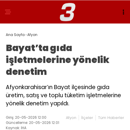
Ana Sayfa
›
Afyon
Bayat’ta gıda
işletmelerine yönelik
denetim
Afyonkarahisar’ın Bayat ilçesinde gıda
üretim, satış ve toplu tüketim işletmelerine
yönelik denetim yapıldı.
Giriş: 20-05-2026 12:00
Afyon
İlçeler
Tüm Haberler
Güncelleme: 20-05-2026 12:01
Kaynak: İHA