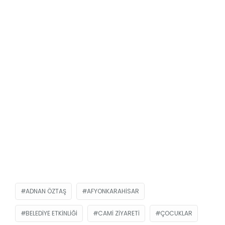
ADNAN ÖZTAŞ
AFYONKARAHISAR
BELEDIYE ETKINLIĞI
CAMI ZIYARETI
ÇOCUKLAR