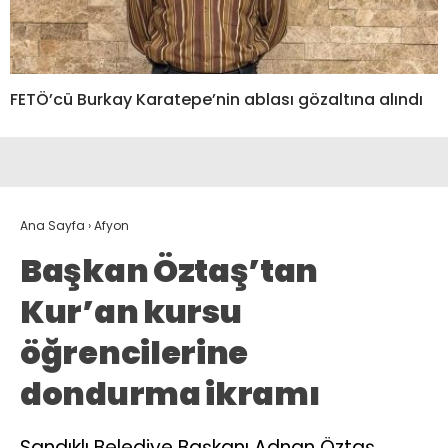
FETÖ’cü Burkay Karatepe’nin ablası gözaltına alındı
Ana Sayfa
›
Afyon
Başkan Öztaş’tan
Kur’an kursu
öğrencilerine
dondurma ikramı
Sandıklı Belediye Başkanı Adnan Öztaş,