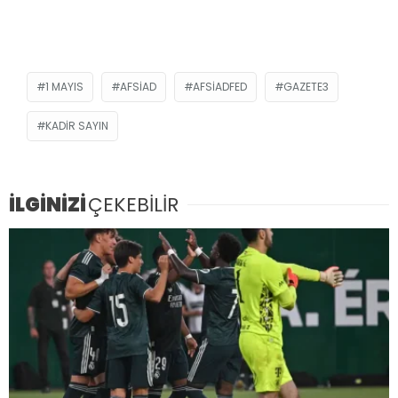
1 MAYIS
AFSİAD
AFSİADFED
GAZETE3
KADIR SAYIN
İLGİNİZİ
ÇEKEBİLİR