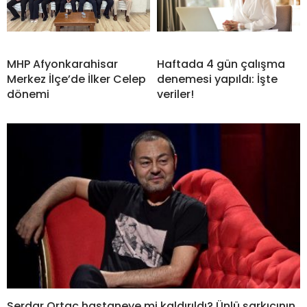
MHP Afyonkarahisar
Haftada 4 gün çalışma
Merkez İlçe’de İlker Celep
denemesi yapıldı: İşte
dönemi
veriler!
Serdar Ortaç hastaneye mi kaldırıldı? Ünlü şarkıcının