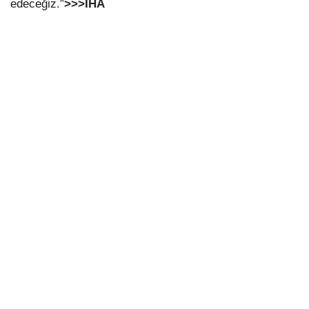
edeceğiz.”
>>>İHA