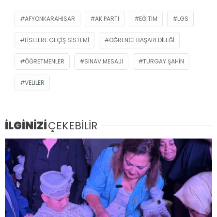
AFYONKARAHISAR
AK PARTI
EĞITIM
LGS
LISELERE GEÇIŞ SISTEMI
ÖĞRENCI BAŞARI DILEĞI
ÖĞRETMENLER
SINAV MESAJI
TURGAY ŞAHIN
VELILER
İLGİNİZİ
ÇEKEBİLİR