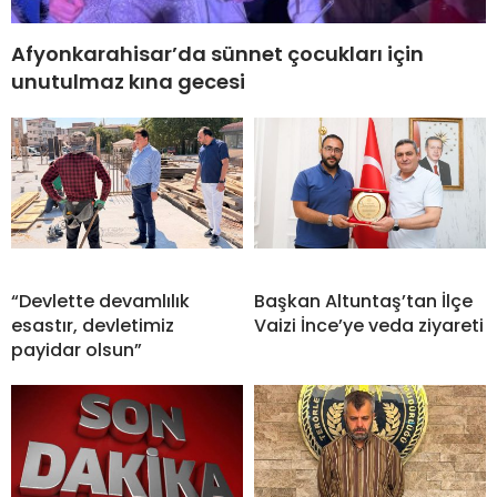
Afyonkarahisar’da sünnet çocukları için
unutulmaz kına gecesi
“Devlette devamlılık
Başkan Altuntaş’tan İlçe
esastır, devletimiz
Vaizi İnce’ye veda ziyareti
payidar olsun”