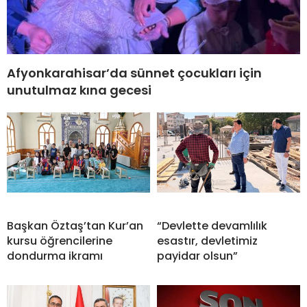
Afyonkarahisar’da sünnet çocukları için
unutulmaz kına gecesi
Başkan Öztaş’tan Kur’an
“Devlette devamlılık
kursu öğrencilerine
esastır, devletimiz
dondurma ikramı
payidar olsun”