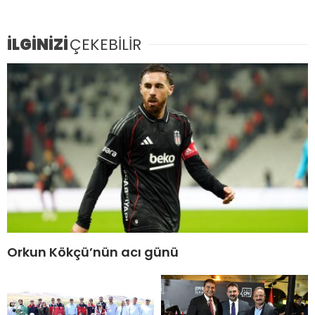
İLGİNİZİ
ÇEKEBİLİR
Orkun Kökçü’nün acı günü