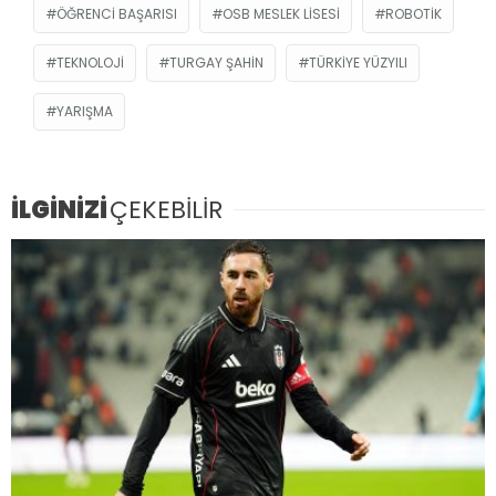
ÖĞRENCI BAŞARISI
OSB MESLEK LISESI
ROBOTIK
TEKNOLOJI
TURGAY ŞAHIN
TÜRKIYE YÜZYILI
YARIŞMA
İLGİNİZİ
ÇEKEBİLİR