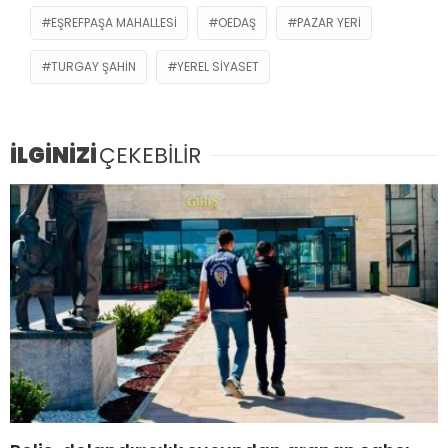
EŞREFPAŞA MAHALLESI
OEDAŞ
PAZAR YERI
TURGAY ŞAHIN
YEREL SIYASET
İLGİNİZİ
ÇEKEBİLİR