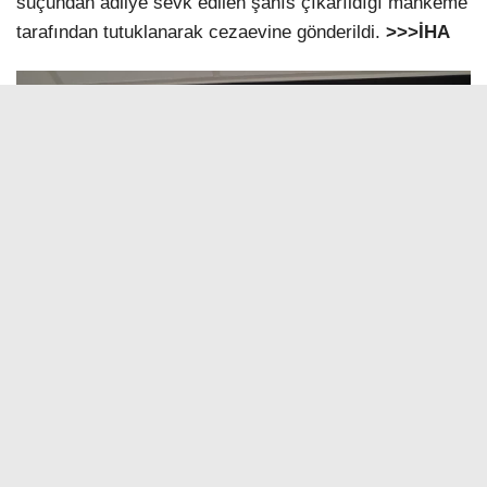
suçundan adliye sevk edilen şahıs çıkarıldığı mahkeme
tarafından tutuklanarak cezaevine gönderildi.
>>>İHA