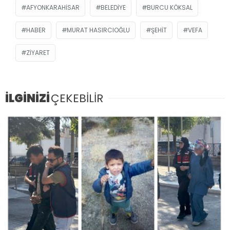
AFYONKARAHISAR
BELEDIYE
BURCU KÖKSAL
HABER
MURAT HASIRCIOĞLU
ŞEHIT
VEFA
ZIYARET
İLGİNİZİ
ÇEKEBİLİR