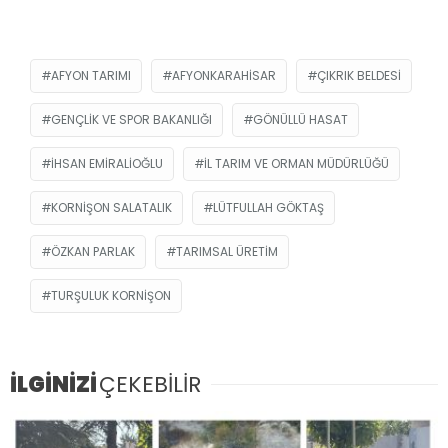
AFYON TARIMI
AFYONKARAHISAR
ÇIKRIK BELDESI
GENÇLIK VE SPOR BAKANLIĞI
GÖNÜLLÜ HASAT
İHSAN EMIRALIOĞLU
IL TARIM VE ORMAN MÜDÜRLÜĞÜ
KORNIŞON SALATALIK
LÜTFULLAH GÖKTAŞ
ÖZKAN PARLAK
TARIMSAL ÜRETIM
TURŞULUK KORNIŞON
İLGİNİZİ
ÇEKEBİLİR