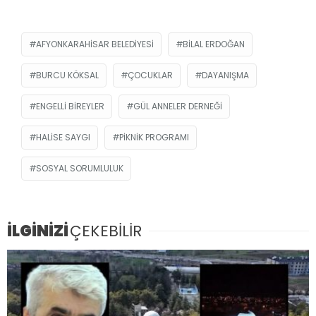
AFYONKARAHISAR BELEDIYESI
BILAL ERDOĞAN
BURCU KÖKSAL
ÇOCUKLAR
DAYANIŞMA
ENGELLI BIREYLER
GÜL ANNELER DERNEĞI
HALISE SAYGI
PIKNIK PROGRAMI
SOSYAL SORUMLULUK
İLGİNİZİ
ÇEKEBİLİR