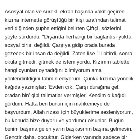
Asosyal olan ve sürekli ekran başında vakit geçiren
kızına internette görüştüğü bir kişi tarafından talimat
verildiğinden şüphe ettiğini belirten Çiftçi, sözlerini
şöyle sürdürdü; “Dışarıda herhangi bir bağlantısı yoktu,
sosyal birisi değildi. Çarşıya gidip orada burada
gezecek bir insan da değildi. Zaten lise 1’i bitirdi, sonra
okula gitmedi, gitmek de istemiyordu. Kızımın tablette
hangi oyunları oynadığını bilmiyorum ama
yönlendirildiğini tahmin ediyorum. Çünkü kızıma yönelik
kağıda yazmışlar; ‘Evden çık, Çarşı durağına gel,
oradan bin’ gibi talimatlar vermişler. Kendim o kağıdı
gördüm. Hatta ben bunun için mahkemeye de
başvurdum. Allah rızası için büyüklerime sesleniyorum,
bu konuda bize duyarlı ve yardımcı olsunlar. Bugün
benim başıma gelen yarın başkasının başına gelmesin.
Gençtir daha, çocuktur. Giderken yanında sadece bir