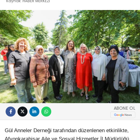
Kaynak: HABER MERKEZI
ABONE OL
Gül Anneler Derneği tarafından düzenlenen etkinlikte,
Afyonkarahisar Aile ve Sosyal Hizmetler İl Müdürlüğü