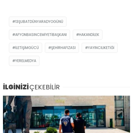
13ŞUBATDÜNYARADYOGÜNÜ
AFYONBASINCEMIYETIBAŞKANI
HAKANDILEK
ILETIŞIMGÜCÜ
ŞEHIRHAFIZASI
YAYINCILIKETIĞI
YERELMEDYA
İLGİNİZİ
ÇEKEBİLİR