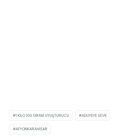
1 KILO 100 GRAM UYUŞTURUCU
ADLIYEYE SEVK
AFYONKARAHISAR