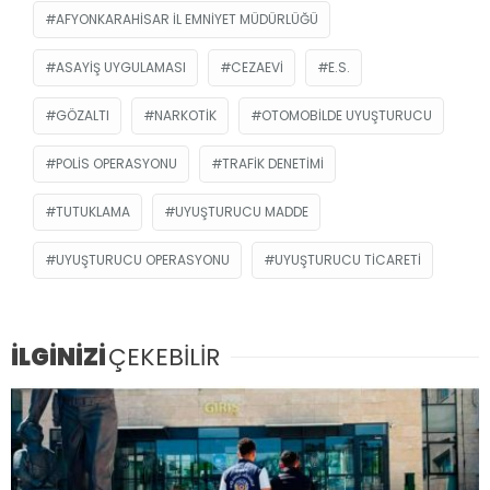
AFYONKARAHISAR İL EMNIYET MÜDÜRLÜĞÜ
ASAYIŞ UYGULAMASI
CEZAEVI
E.S.
GÖZALTI
NARKOTIK
OTOMOBILDE UYUŞTURUCU
POLIS OPERASYONU
TRAFIK DENETIMI
TUTUKLAMA
UYUŞTURUCU MADDE
UYUŞTURUCU OPERASYONU
UYUŞTURUCU TICARETI
İLGİNİZİ
ÇEKEBİLİR