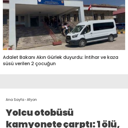
Adalet Bakanı Akın Gürlek duyurdu: İntihar ve kaza
süsü verilen 2 çocuğun
Ana Sayfa
›
Afyon
Yolcu otobüsü
kamyonete çarptı: 1 ölü,