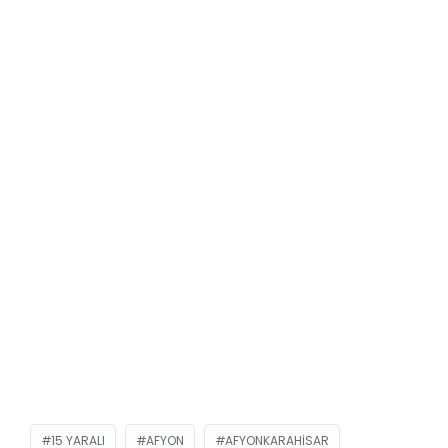
15 YARALI
AFYON
AFYONKARAHISAR