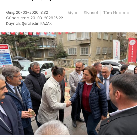
Giriş: 20-03-2026 13:32
Afyon
Siyaset
Tüm Haberler
Güncelleme: 20-03-2026 16:22
Kaynak: Şerafettin KAZAK