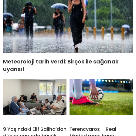
Meteoroloji tarih verdi: Birçok ile sağanak
uyarısı!
9 Yaşındaki Elif Saliha’dan
Ferencvaros – Real
dünya çapında büyük
Madrid maçı hangi