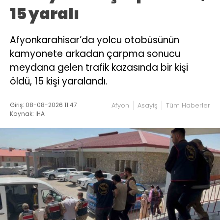
15 yaralı
Afyonkarahisar’da yolcu otobüsünün
kamyonete arkadan çarpma sonucu
meydana gelen trafik kazasında bir kişi
öldü, 15 kişi yaralandı.
Giriş: 08-08-2026 11:47
Afyon
Asayiş
Tüm Haberler
Kaynak: İHA