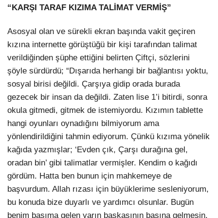
“KARŞI TARAF KIZIMA TALİMAT VERMİŞ”
Asosyal olan ve sürekli ekran başında vakit geçiren
kızına internette görüştüğü bir kişi tarafından talimat
verildiğinden şüphe ettiğini belirten Çiftçi, sözlerini
şöyle sürdürdü; “Dışarıda herhangi bir bağlantısı yoktu,
sosyal birisi değildi. Çarşıya gidip orada burada
gezecek bir insan da değildi. Zaten lise 1’i bitirdi, sonra
okula gitmedi, gitmek de istemiyordu. Kızımın tablette
hangi oyunları oynadığını bilmiyorum ama
yönlendirildiğini tahmin ediyorum. Çünkü kızıma yönelik
kağıda yazmışlar; ‘Evden çık, Çarşı durağına gel,
oradan bin’ gibi talimatlar vermişler. Kendim o kağıdı
gördüm. Hatta ben bunun için mahkemeye de
başvurdum. Allah rızası için büyüklerime sesleniyorum,
bu konuda bize duyarlı ve yardımcı olsunlar. Bugün
benim başıma gelen yarın başkasının başına gelmesin.