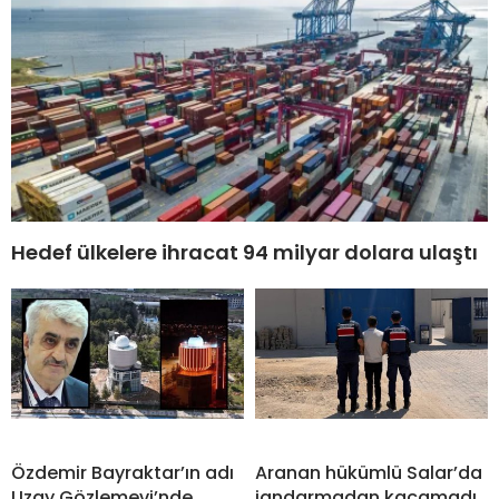
Hedef ülkelere ihracat 94 milyar dolara ulaştı
Özdemir Bayraktar’ın adı
Aranan hükümlü Salar’da
Uzay Gözlemevi’nde
jandarmadan kaçamadı