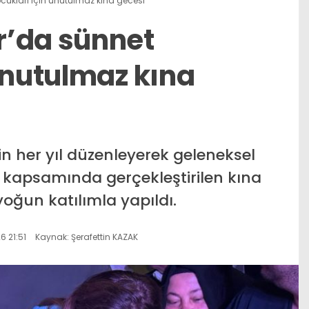
cukları için unutulmaz kına gecesi
r’da sünnet
unutulmaz kına
n her yıl düzenleyerek geleneksel
i kapsamında gerçekleştirilen kına
oğun katılımla yapıldı.
 21:51
Kaynak: Şerafettin KAZAK