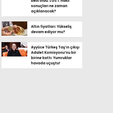
belli oldu: LGS 1. nakil
sonuçları ne zaman
açıklanacak?
Altın fiyatları: Yükseliş
devam ediyor mu?
Ayyüce Türkeş Taş’ın çıkışı
Adalet Komisyonu’nu bir
birine kattı: Yumruklar
havada uçuştu!