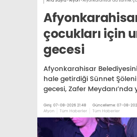
Ana Sayfa
›
Afyon
›
Afyonkarahisar’da sünnet ço
Afyonkarahisa
çocukları için 
gecesi
Afyonkarahisar Belediyesini
hale getirdiği Sünnet Şölen
gecesi, Zafer Meydanı’nda y
Giriş: 07-08-2026 21:48
Güncelleme: 07-08-2026
Afyon
Tüm Haberler
Tüm Haberler