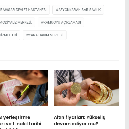
RAHISAR DEVLET HASTANESI
AFYONKARAHISAR SAĞLIK
MODIYALIZ MERKEZI.
KAMUOYU AÇIKLAMASI
HIZMETLERI
YARA BAKIM MERKEZI
S yerleştirme
Altın fiyatları: Yükseliş
ı ve 1. nakil tarihi
devam ediyor mu?