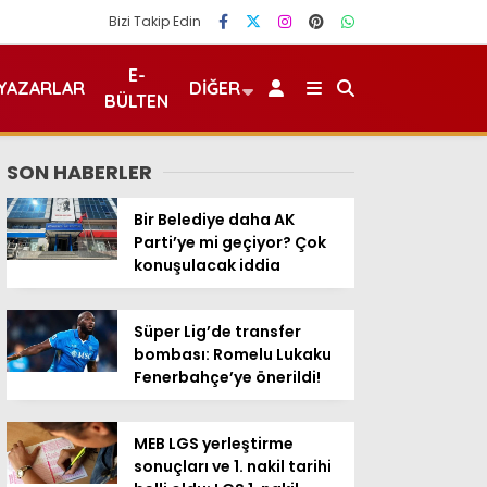
Bizi Takip Edin
E-
YAZARLAR
DIĞER
BÜLTEN
SON HABERLER
Bir Belediye daha AK
Parti’ye mi geçiyor? Çok
konuşulacak iddia
Süper Lig’de transfer
bombası: Romelu Lukaku
Fenerbahçe’ye önerildi!
MEB LGS yerleştirme
sonuçları ve 1. nakil tarihi