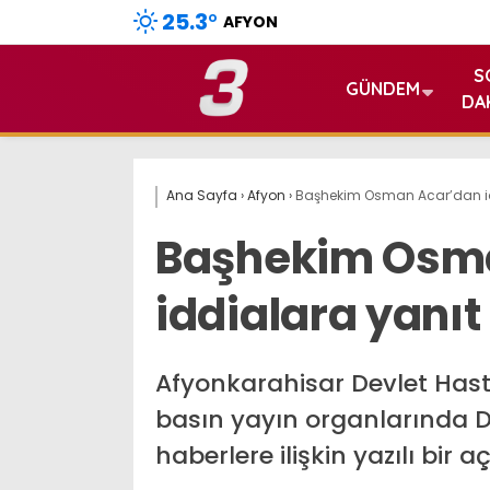
25.3
°
AFYON
S
GÜNDEM
DA
Ana Sayfa
›
Afyon
›
Başhekim Osman Acar’dan id
Başhekim Osm
iddialara yanıt
Afyonkarahisar Devlet Has
basın yayın organlarında D
haberlere ilişkin yazılı bir 