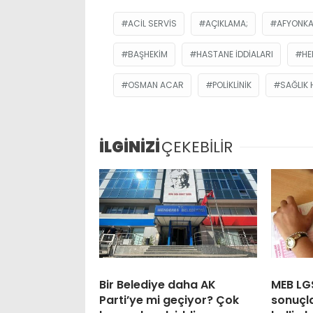
ACIL SERVIS
AÇIKLAMA;
AFYONKA
BAŞHEKIM
HASTANE IDDIALARI
HE
OSMAN ACAR
POLIKLINIK
SAĞLIK 
İLGİNİZİ
ÇEKEBİLİR
Bir Belediye daha AK
MEB LG
Parti’ye mi geçiyor? Çok
sonuçlar