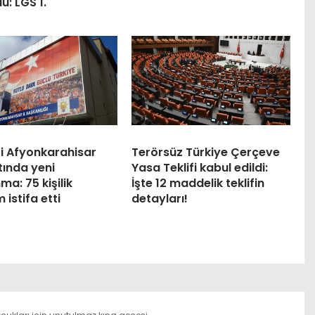
du: LGS 1.
ti Afyonkarahisar
Terörsüz Türkiye Çerçeve
tında yeni
Yasa Teklifi kabul edildi:
ma: 75 kişilik
İşte 12 maddelik teklifin
 istifa etti
detayları!