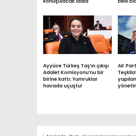
konuşulacak iddia
belli ol
Ayyüce Türkeş Taş’ın çıkışı
AK Par
Adalet Komisyonu’nu bir
Teşkila
birine kattı: Yumruklar
yapılan
havada uçuştu!
yönetim