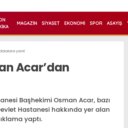
ON
MAGAZIN
SIYASET
EKONOMI
SPOR
ASAYIŞ
KIKA
dialara yanıt
an Acar’dan
tanesi Başhekimi Osman Acar, bazı
evlet Hastanesi hakkında yer alan
açıklama yaptı.