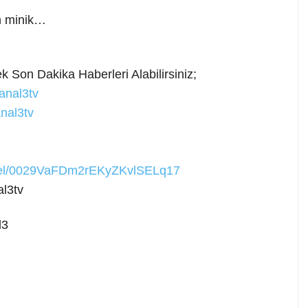
n minik…
 Son Dakika Haberleri Alabilirsiniz;
anal3tv
nal3tv
nnel/0029VaFDm2rEKyZKvlSELq17
l3tv
l3