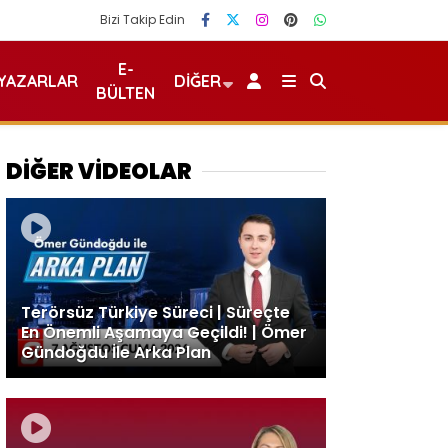
Bizi Takip Edin
E-
YAZARLAR
DIĞER
BÜLTEN
DİĞER VİDEOLAR
Terörsüz Türkiye Süreci | Süreçte
En Önemli Aşamaya Geçildi! | Ömer
Gündoğdu İle Arka Plan