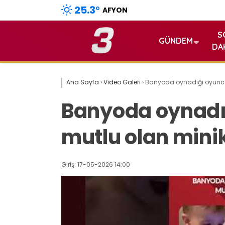
25.3
°
AFYON
S
GÜNDEM
DA
Ana Sayfa
›
Video Galeri
›
Banyoda oynadığı oyuncak
Banyoda oynadığ
mutlu olan mini
Giriş: 17-05-2026 14:00