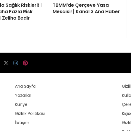
a Sağlık Riskleri! |
TBMM’de Çerçeve Yasa
aha Fazla Risk
Mesaisi! | Kanal 3 Ana Haber
| Zeliha Bedir
Ana Sayfa
Gizli
Yazarlar
Kull
Künye
Çere
Gizlilik Politikası
Kişi
İletişim
Gizli