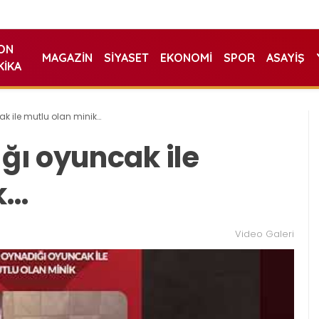
ON
MAGAZIN
SIYASET
EKONOMI
SPOR
ASAYIŞ
KIKA
 ile mutlu olan minik…
ı oyuncak ile
k…
Video Galeri