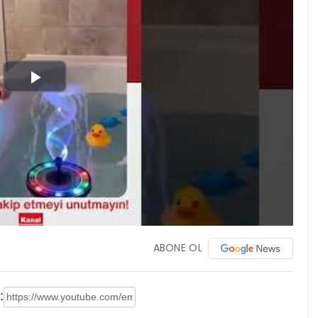
Play
Video
ABONE OL
: