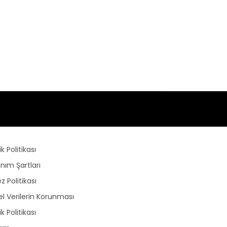
lik Politikası
anım Şartları
z Politikası
sel Verilerin Korunması
lik Politikası