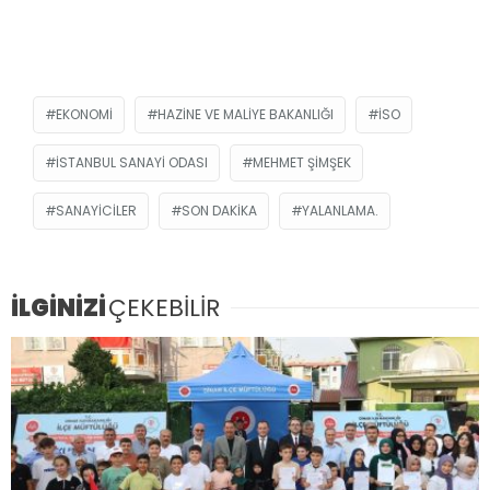
EKONOMI
HAZINE VE MALIYE BAKANLIĞI
ISO
ISTANBUL SANAYI ODASI
MEHMET ŞIMŞEK
SANAYICILER
SON DAKIKA
YALANLAMA.
İLGİNİZİ
ÇEKEBİLİR