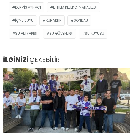
DERVIŞ AYNACI
ETHEM KELEKÇI MAHALLESI
IÇME SUYU
KURAKLIK
SONDAJ
SU ALTYAPISI
SU GÜVENLIĞI
SU KUYUSU
İLGİNİZİ
ÇEKEBİLİR