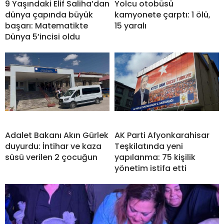
9 Yaşındaki Elif Saliha’dan
Yolcu otobüsü
dünya çapında büyük
kamyonete çarptı: 1 ölü,
başarı: Matematikte
15 yaralı
Dünya 5’incisi oldu
Adalet Bakanı Akın Gürlek
AK Parti Afyonkarahisar
duyurdu: İntihar ve kaza
Teşkilatında yeni
süsü verilen 2 çocuğun
yapılanma: 75 kişilik
yönetim istifa etti