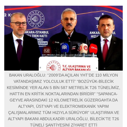
BAKAN URALOĞLU: “2009’DA AÇILAN YHT’DE 110 MİLYON
VATANDAŞIMIZ YOLCULUK ETTİ” “BOZÜYÜK-BİLECİK
KESİMİNDE YER ALAN 5 BİN 587 METRELİK T26 TÜNELİMİZ,
HATTIN EN KRİTİK NOKTALARINDAN BİRİDİR” “SAPANCA-
GEYVE ARASINDAKİ 12 KİLOMETRELİK GÜZERGAHTA DA
ALTYAPI, ÜSTYAPI VE ELEKTROMEKANİK YAPIM
ÇALIŞMALARIMIZ TÜM HIZIYLA SÜRÜYOR” ULAŞTIRMA VE
ALTYAPI BAKANI ABDULKADİR URALOĞLU, BİLECİK’TE T26
TÜNELİ ŞANTİYESİNİ ZİYARET ETTİ