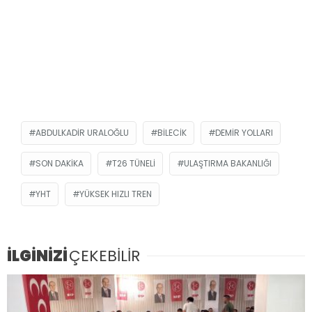
ABDULKADIR URALOĞLU
BILECIK
DEMIR YOLLARI
SON DAKIKA
T26 TÜNELI
ULAŞTIRMA BAKANLIĞI
YHT
YÜKSEK HIZLI TREN
İLGİNİZİ
ÇEKEBİLİR