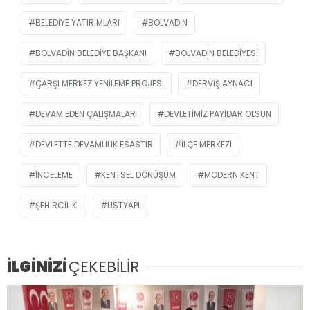
BELEDIYE YATIRIMLARI
BOLVADIN
BOLVADIN BELEDIYE BAŞKANI
BOLVADIN BELEDIYESI
ÇARŞI MERKEZ YENILEME PROJESI
DERVIŞ AYNACI
DEVAM EDEN ÇALIŞMALAR
DEVLETIMIZ PAYIDAR OLSUN
DEVLETTE DEVAMLILIK ESASTIR
İLÇE MERKEZI
INCELEME
KENTSEL DÖNÜŞÜM
MODERN KENT
ŞEHIRCILIK.
ÜSTYAPI
İLGİNİZİ
ÇEKEBİLİR