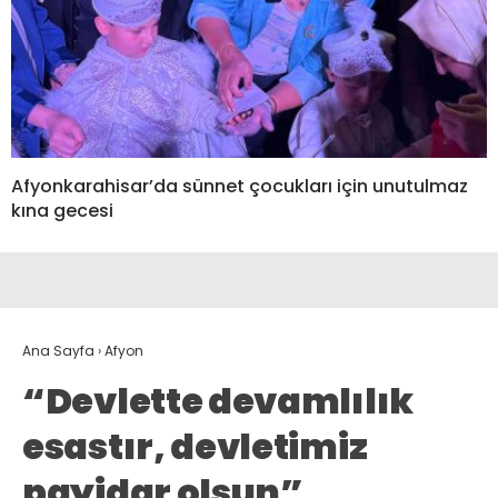
Afyonkarahisar’da sünnet çocukları için unutulmaz
kına gecesi
Ana Sayfa
›
Afyon
“Devlette devamlılık
esastır, devletimiz
payidar olsun”