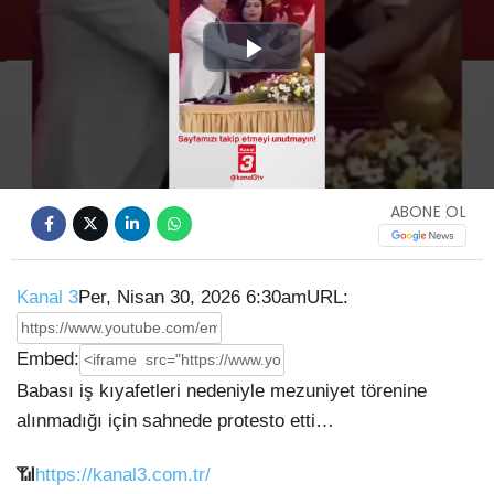
Play
Video
ABONE OL
Kanal 3
Per, Nisan 30, 2026 6:30am
URL:
Embed:
Babası iş kıyafetleri nedeniyle mezuniyet törenine
alınmadığı için sahnede protesto etti…
📶
https://kanal3.com.tr/