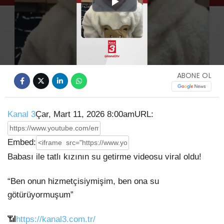
Play
Video
ABONE OL
Kanal 3
Çar, Mart 11, 2026 8:00am
URL:
Embed:
Babası ile tatlı kızının su getirme videosu viral oldu!
“Ben onun hizmetçisiymişim, ben ona su
götürüyormuşum”
📶
https://kanal3.com.tr/