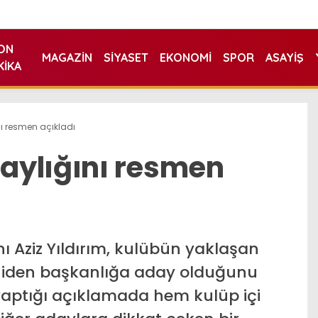
ON
MAGAZIN
SIYASET
EKONOMI
SPOR
ASAYIŞ
KIKA
nı resmen açıkladı
daylığını resmen
ı Aziz Yıldırım, kulübün yaklaşan
niden başkanlığa aday olduğunu
yaptığı açıklamada hem kulüp içi