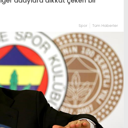
diğer adaylara dikkat çeken bir
Spor
Tüm Haberler