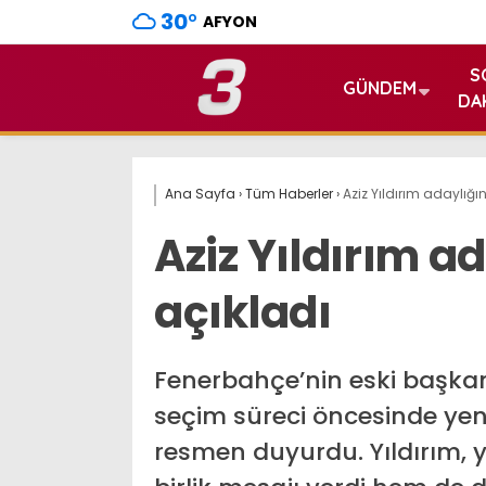
30
°
AFYON
S
GÜNDEM
DA
Ana Sayfa
›
Tüm Haberler
›
Aziz Yıldırım adaylığı
Aziz Yıldırım a
açıkladı
Fenerbahçe’nin eski başkan
seçim süreci öncesinde ye
resmen duyurdu. Yıldırım, 