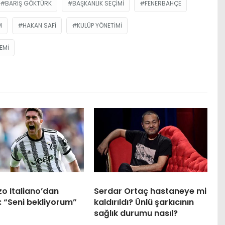
BARIŞ GÖKTÜRK
BAŞKANLIK SEÇIMI
FENERBAHÇE
M
HAKAN SAFI
KULÜP YÖNETIMI
EMI
o Italiano’dan
Serdar Ortaç hastaneye mi
: “Seni bekliyorum”
kaldırıldı? Ünlü şarkıcının
sağlık durumu nasıl?