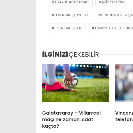
ADAYLIK AÇIKLAMASI
AZIZ YILDIRIM
FENERBAHÇE 120. YIL
FENERBAHÇE SEÇI
SPOR HABERLERI
TÜRKIYE FUTBOL GÜND
İLGİNİZİ
ÇEKEBİLİR
Galatasaray – Villarreal
Vincenz
maçı ne zaman, saat
telefon
kaçta?