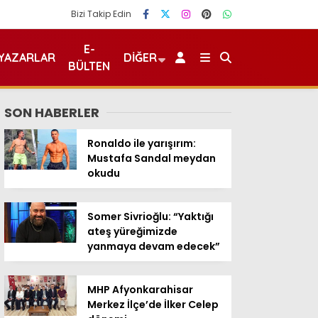
Bizi Takip Edin
E-
YAZARLAR
DIĞER
BÜLTEN
SON HABERLER
Ronaldo ile yarışırım:
Mustafa Sandal meydan
okudu
Somer Sivrioğlu: “Yaktığı
ateş yüreğimizde
yanmaya devam edecek”
MHP Afyonkarahisar
Merkez İlçe’de İlker Celep