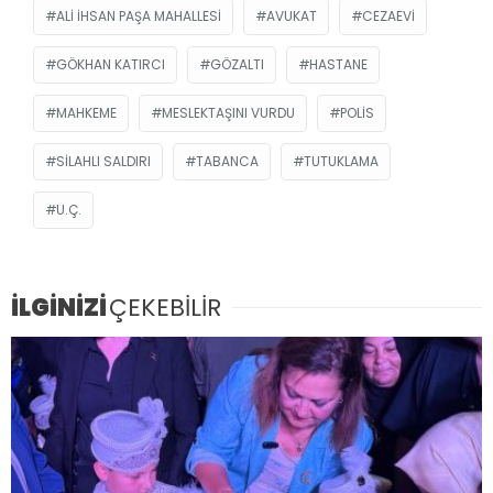
ALI İHSAN PAŞA MAHALLESI
AVUKAT
CEZAEVI
GÖKHAN KATIRCI
GÖZALTI
HASTANE
MAHKEME
MESLEKTAŞINI VURDU
POLIS
SILAHLI SALDIRI
TABANCA
TUTUKLAMA
U.Ç.
İLGİNİZİ
ÇEKEBİLİR