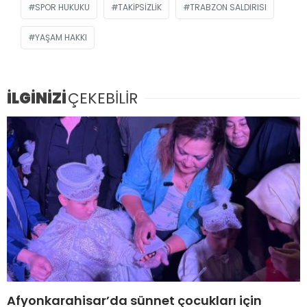
SPOR HUKUKU
TAKIPSIZLIK
TRABZON SALDIRISI
YAŞAM HAKKI
İLGİNİZİ
ÇEKEBİLİR
Afyonkarahisar’da sünnet çocukları için