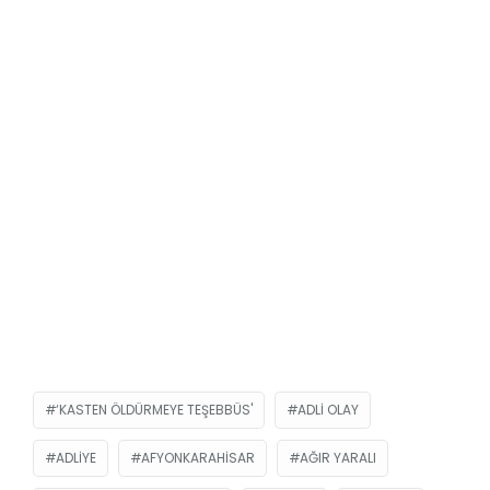
‘KASTEN ÖLDÜRMEYE TEŞEBBÜS'
ADLI OLAY
ADLIYE
AFYONKARAHISAR
AĞIR YARALI