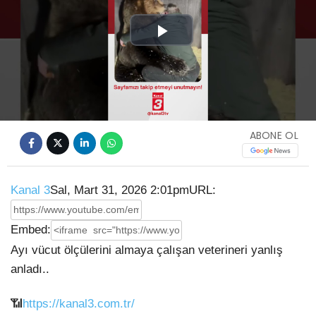
Play
Video
ABONE OL
Kanal 3
Sal, Mart 31, 2026 2:01pm
URL:
Embed:
Ayı vücut ölçülerini almaya çalışan veterineri yanlış
anladı..
📶
https://kanal3.com.tr/