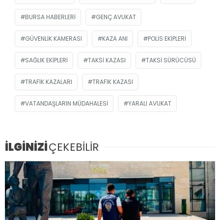
BURSA HABERLERI
GENÇ AVUKAT
GÜVENLIK KAMERASI
KAZA ANI
POLIS EKIPLERI
SAĞLIK EKIPLERI
TAKSI KAZASI
TAKSI SÜRÜCÜSÜ
TRAFIK KAZALARI
TRAFIK KAZASI
VATANDAŞLARIN MÜDAHALESI
YARALI AVUKAT
İLGİNİZİ
ÇEKEBİLİR