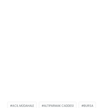
ACIL MÜDAHALE
ALTIPARMAK CADDESI
BURSA