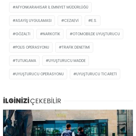
AFYONKARAHISAR İL EMNIYET MÜDÜRLÜĞÜ
ASAYIŞ UYGULAMASI
CEZAEVI
E.S.
GÖZALTI
NARKOTIK
OTOMOBILDE UYUŞTURUCU
POLIS OPERASYONU
TRAFIK DENETIMI
TUTUKLAMA
UYUŞTURUCU MADDE
UYUŞTURUCU OPERASYONU
UYUŞTURUCU TICARETI
İLGİNİZİ
ÇEKEBİLİR