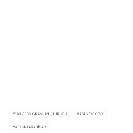
1 KILO 100 GRAM UYUŞTURUCU
ADLIYEYE SEVK
AFYONKARAHISAR