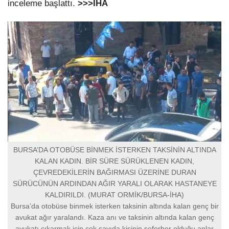
inceleme başlattı.
>>>İHA
BURSA’DA OTOBÜSE BİNMEK İSTERKEN TAKSİNİN ALTINDA
KALAN KADIN. BİR SÜRE SÜRÜKLENEN KADIN,
ÇEVREDEKİLERİN BAĞIRMASI ÜZERİNE DURAN
SÜRÜCÜNÜN ARDINDAN AĞIR YARALI OLARAK HASTANEYE
KALDIRILDI. (MURAT ORMİK/BURSA-İHA)
Bursa’da otobüse binmek isterken taksinin altında kalan genç bir
avukat ağır yaralandı. Kaza anı ve taksinin altında kalan genç
avukatı çıkarmak için çok sayıda kişinin seferber olduğu anlar