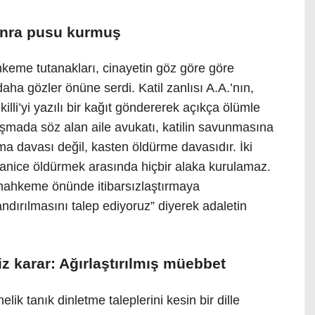
onra pusu kurmuş
keme tutanakları, cinayetin göz göre göre
daha gözler önüne serdi. Katil zanlısı A.A.’nın,
lli’yi yazılı bir kağıt göndererek açıkça ölümle
uruşmada söz alan aile avukatı, katilin savunmasına
ma davası değil, kasten öldürme davasıdır. İki
ı canice öldürmek arasında hiçbir alaka kurulamaz.
mahkeme önünde itibarsızlaştırmaya
ndırılmasını talep ediyoruz” diyerek adaletin
 karar: Ağırlaştırılmış müebbet
ik tanık dinletme taleplerini kesin bir dille