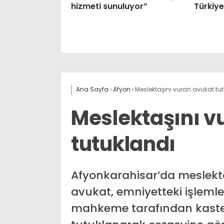
hizmeti sunuluyor”
Türkiye
Ana Sayfa
›
Afyon
›
Meslektaşını vuran avukat tu
Meslektaşını v
tutuklandı
Afyonkarahisar’da meslekta
avukat, emniyetteki işlemle
mahkeme tarafından kast