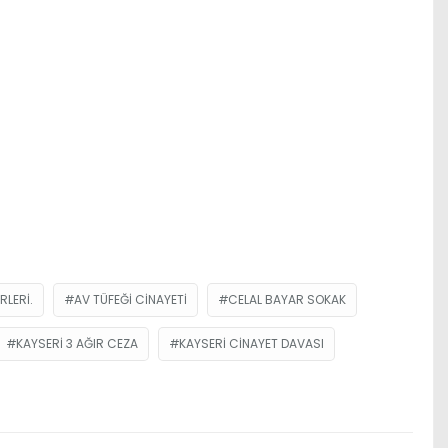
RLERI.
AV TÜFEĞI CINAYETI
CELAL BAYAR SOKAK
KAYSERI 3 AĞIR CEZA
KAYSERI CINAYET DAVASI