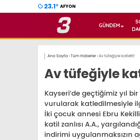
23.1
°
AFYON
S
GÜNDEM
DA
Ana Sayfa
›
Tüm Haberler
›
Av tüfeğiyle katletti!
Av tüfeğiyle kat
Kayseri’de geçtiğimiz yıl bi
vurularak katledilmesiyle ilg
İki çocuk annesi Ebru Kekil
katil zanlısı A.A., yargıla
indirimi uygulanmaksızın a