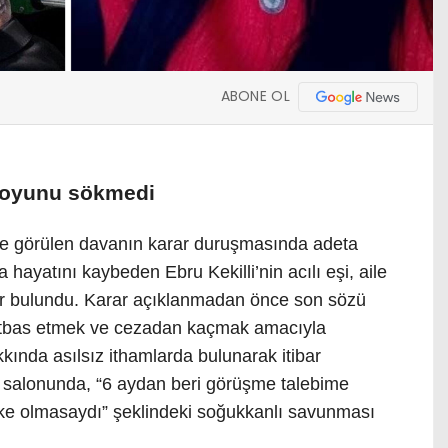
ABONE OL
” oyunu sökmedi
e görülen davanın karar duruşmasında adeta
hayatını kaybeden Ebru Kekilli’nin acılı eşi, aile
zır bulundu. Karar açıklanmadan önce son sözü
i örtbas etmek ve cezadan kaçmak amacıyla
kında asılsız ithamlarda bulunarak itibar
e salonunda, “6 aydan beri görüşme talebime
ke olmasaydı” şeklindeki soğukkanlı savunması