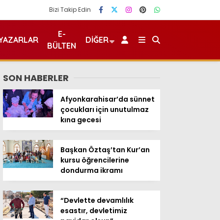
Bizi Takip Edin
E-
YAZARLAR
DIĞER
BÜLTEN
SON HABERLER
Afyonkarahisar’da sünnet
çocukları için unutulmaz
kına gecesi
Başkan Öztaş’tan Kur’an
kursu öğrencilerine
dondurma ikramı
“Devlette devamlılık
esastır, devletimiz