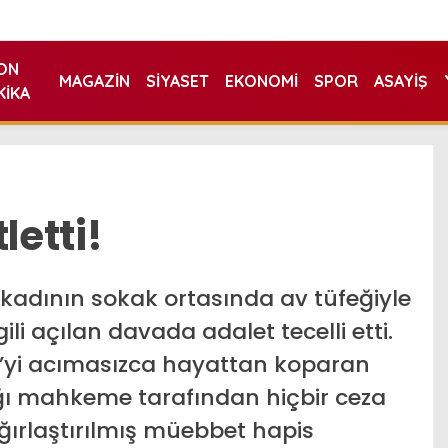
ON
MAGAZIN
SIYASET
EKONOMI
SPOR
ASAYIŞ
KIKA
letti!
r kadının sokak ortasında av tüfeğiyle
ili açılan davada adalet tecelli etti.
li’yi acımasızca hayattan koparan
ndığı mahkeme tarafından hiçbir ceza
ğırlaştırılmış müebbet hapis