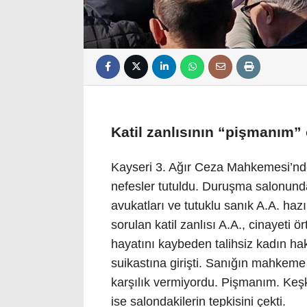
Katil zanlısının “pişmanım
Kayseri 3. Ağır Ceza Mahkemesi’nd
nefesler tutuldu. Duruşma salonunda 
avukatları ve tutuklu sanık A.A. ha
sorulan katil zanlısı A.A., cinayet
hayatını kaybeden talihsiz kadın hak
suikastına girişti. Sanığın mahkem
karşılık vermiyordu. Pişmanım. Keş
ise salondakilerin tepkisini çekti.