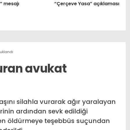
” mesajı
“Çerçeve Yasa” açıklaması
tuklandı
uran avukat
şını silahla vurarak ağır yaralayan
rinin ardından sevk edildiği
en öldürmeye teşebbüs suçundan