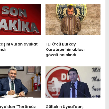
taşını vuran avukat
FETÖ’cü Burkay
ndı
Karatepe’nin ablası
gözaltına alındı
kaya’dan “Terörsüz
Gültekin Uysal’dan,