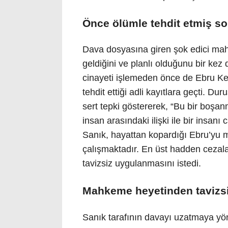
Önce ölümle tehdit etmiş s
Dava dosyasına giren şok edici mah
geldiğini ve planlı olduğunu bir kez 
cinayeti işlemeden önce de Ebru Keki
tehdit ettiği adli kayıtlara geçti. D
sert tepki göstererek, “Bu bir boşan
insan arasındaki ilişki ile bir insan
Sanık, hayattan kopardığı Ebru’yu 
çalışmaktadır. En üst hadden cezala
tavizsiz uygulanmasını istedi.
Mahkeme heyetinden tavizsiz
Sanık tarafının davayı uzatmaya yönel