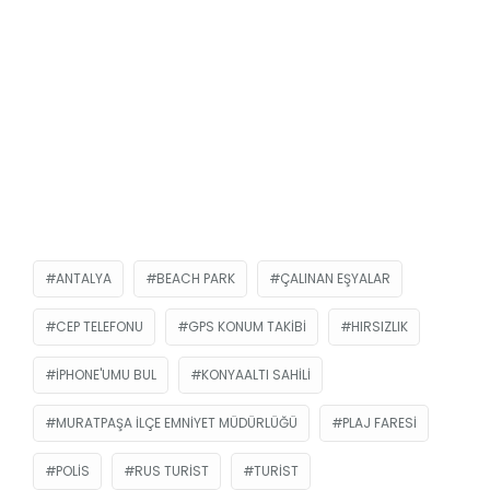
ANTALYA
BEACH PARK
ÇALINAN EŞYALAR
CEP TELEFONU
GPS KONUM TAKIBI
HIRSIZLIK
IPHONE'UMU BUL
KONYAALTI SAHILI
MURATPAŞA İLÇE EMNIYET MÜDÜRLÜĞÜ
PLAJ FARESI
POLIS
RUS TURIST
TURIST