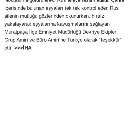
Noktası’na götürülerek, Rus aileye teslim edildi. Çanta
içerisinde bulunan eşyaları tek tek kontrol eden Rus
ailenin mutluğu gözlerinden okunurken, hırsızı
yakalayarak eşyalarına kavuşmalarını sağlayan
Muratpaşa İlçe Emniyet Müdürlüğü Devriye Ekipler
Grup Amiri ve Büro Amiri’ne Türkçe olarak “teşekkür”
etti.
>>>İHA