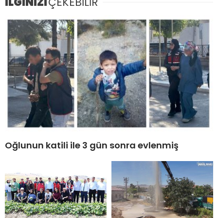
İLGİNİZİ
ÇEKEBİLİR
Oğlunun katili ile 3 gün sonra evlenmiş