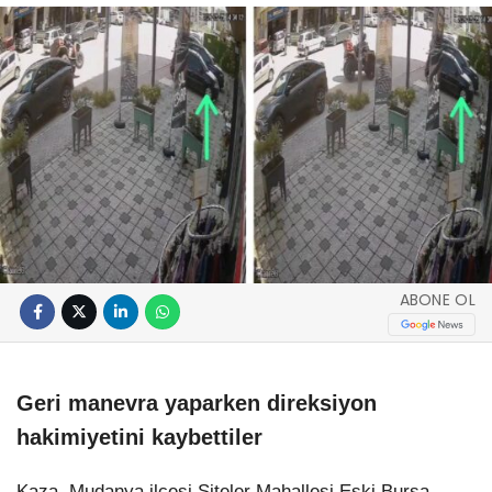
ABONE OL
Geri manevra yaparken direksiyon
hakimiyetini kaybettiler
Kaza, Mudanya ilçesi Siteler Mahallesi Eski Bursa