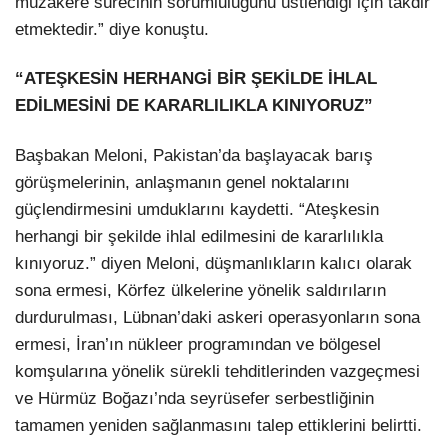
müzakere sürecinin sorumluluğunu üstlendiği için takdir
etmektedir.” diye konuştu.
“ATEŞKESİN HERHANGİ BİR ŞEKİLDE İHLAL
EDİLMESİNİ DE KARARLILIKLA KINIYORUZ”
Başbakan Meloni, Pakistan’da başlayacak barış
görüşmelerinin, anlaşmanın genel noktalarını
güçlendirmesini umduklarını kaydetti. “Ateşkesin
herhangi bir şekilde ihlal edilmesini de kararlılıkla
kınıyoruz.” diyen Meloni, düşmanlıkların kalıcı olarak
sona ermesi, Körfez ülkelerine yönelik saldırıların
durdurulması, Lübnan’daki askeri operasyonların sona
ermesi, İran’ın nükleer programından ve bölgesel
komşularına yönelik sürekli tehditlerinden vazgeçmesi
ve Hürmüz Boğazı’nda seyrüsefer serbestliğinin
tamamen yeniden sağlanmasını talep ettiklerini belirtti.