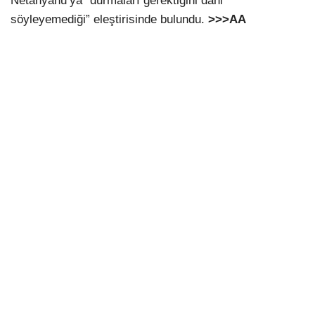
Netanyahu’ya “durmaları gerektiğini dahi
söyleyemediği” eleştirisinde bulundu.
>>>AA