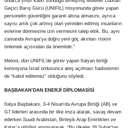
onlarca yıldır katkı sunduğu Birleşmiş Milletler Lübnan
Geçici Barış Gücü (UNIFIL) misyonunda görev yapan
personelin güvenliğini garanti altına almasını, ayrıca
sayısı artık çok artmış olan yerinden edilmiş insanların
evlerine dönmesine izin vermesini talep ettik. Bu, aynı
zamanda Avrupa’ya doğru yeni göç akınları riskini
önlemek açısından da önemlidir.”
Meloni, dün UNIFIL’de görev yapan İtalyan birliği
konvoyuna İsrail ordusunca ateş açılması hadisesinin
de “kabul edilemez” olduğunu söyledi.
BAŞBAKAN’DAN ENERJİ DİPLOMASİSİ
İtalya Başbakanı, 3-4 Nisan’da Avrupa Birliği (AB) ve
G7 liderleri arasında bir ilke imza atarak, savaş devam
ederken Suudi Arabistan, Birleşik Arap Emirlikleri ve
Katar’a gittiğini anımsatarak, “Bu ülkeler 28 Şubat’tan