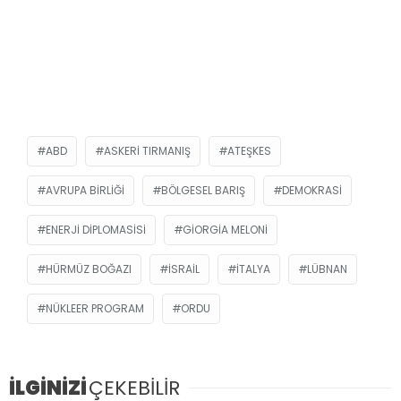
ABD
ASKERI TIRMANIŞ
ATEŞKES
AVRUPA BIRLIĞI
BÖLGESEL BARIŞ
DEMOKRASI
ENERJI DIPLOMASISI
GIORGIA MELONI
HÜRMÜZ BOĞAZI
ISRAIL
İTALYA
LÜBNAN
NÜKLEER PROGRAM
ORDU
İLGİNİZİ
ÇEKEBİLİR