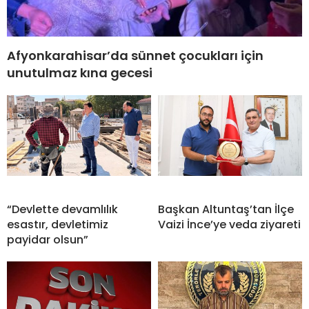
Afyonkarahisar’da sünnet çocukları için
unutulmaz kına gecesi
“Devlette devamlılık
Başkan Altuntaş’tan İlçe
esastır, devletimiz
Vaizi İnce’ye veda ziyareti
payidar olsun”