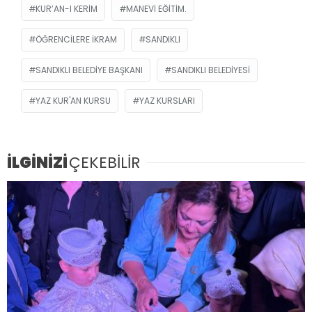
KUR’AN-I KERIM
MANEVI EĞITIM.
ÖĞRENCILERE IKRAM
SANDIKLI
SANDIKLI BELEDIYE BAŞKANI
SANDIKLI BELEDIYESI
YAZ KUR'AN KURSU
YAZ KURSLARI
İLGİNİZİ
ÇEKEBİLİR