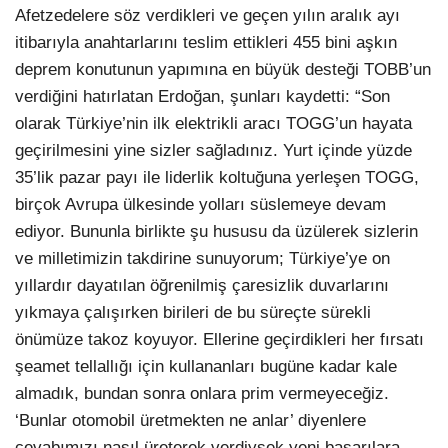
Afetzedelere söz verdikleri ve geçen yılın aralık ayı
itibarıyla anahtarlarını teslim ettikleri 455 bini aşkın
deprem konutunun yapımına en büyük desteği TOBB’un
verdiğini hatırlatan Erdoğan, şunları kaydetti: “Son
olarak Türkiye’nin ilk elektrikli aracı TOGG’un hayata
geçirilmesini yine sizler sağladınız. Yurt içinde yüzde
35’lik pazar payı ile liderlik koltuğuna yerleşen TOGG,
birçok Avrupa ülkesinde yolları süslemeye devam
ediyor. Bununla birlikte şu hususu da üzülerek sizlerin
ve milletimizin takdirine sunuyorum; Türkiye’ye on
yıllardır dayatılan öğrenilmiş çaresizlik duvarlarını
yıkmaya çalışırken birileri de bu süreçte sürekli
önümüze takoz koyuyor. Ellerine geçirdikleri her fırsatı
şeamet tellallığı için kullananları bugüne kadar kale
almadık, bundan sonra onlara prim vermeyeceğiz.
‘Bunlar otomobil üretmekten ne anlar’ diyenlere
cevabımızı nasıl üreterek verdiysek yeni başarılara