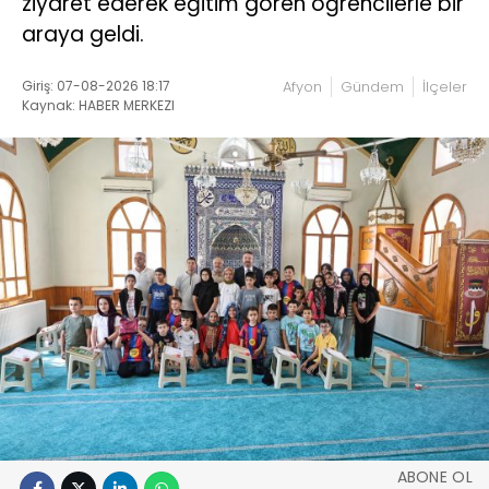
ziyaret ederek eğitim gören öğrencilerle bir
araya geldi.
Giriş: 07-08-2026 18:17
Afyon
Gündem
İlçeler
Kaynak: HABER MERKEZI
ABONE OL