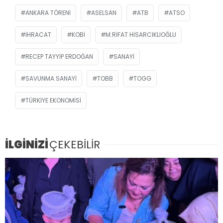
ANKARA TÖRENI
ASELSAN
ATB
ATSO
IHRACAT
KOBİ
M.RIFAT HISARCIKLIOĞLU
RECEP TAYYIP ERDOĞAN
SANAYI
SAVUNMA SANAYI
TOBB
TOGG
TÜRKIYE EKONOMISI
İLGİNİZİ
ÇEKEBİLİR