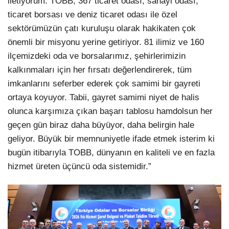
iletiyorum. TOBB, 367 ticaret odası, sanayi odası,
ticaret borsası ve deniz ticaret odası ile özel
sektörümüzün çatı kuruluşu olarak hakikaten çok
önemli bir misyonu yerine getiriyor. 81 ilimiz ve 160
ilçemizdeki oda ve borsalarımız, şehirlerimizin
kalkınmaları için her fırsatı değerlendirerek, tüm
imkanlarını seferber ederek çok samimi bir gayreti
ortaya koyuyor. Tabii, gayret samimi niyet de halis
olunca karşımıza çıkan başarı tablosu hamdolsun her
geçen gün biraz daha büyüyor, daha belirgin hale
geliyor. Büyük bir memnuniyetle ifade etmek isterim ki
bugün itibarıyla TOBB, dünyanın en kaliteli ve en fazla
hizmet üreten üçüncü oda sistemidir.”